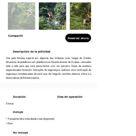
Compartir
Reservar ahora
Descripción de la actividad
Voe pela floresta tropical em algumas das tirolesas mais longas do Caribe.
Atravesse de plataforma em plataforma na floresta através de 8 cabos, colocados
lado a lado para que você possa fechar com um parceiro. Guias de aventura
especializados fornecem instruções de segurança e realizam uma verificação de
segurança completa antes de você voar. Ao longo do caminho, observe a flora e a
fauna nativas da floresta tropical.
Duración
Días de operación
5 horas
Incluye
• Transporte ida e volta desde o seu alojamento
• Guia
No incluye