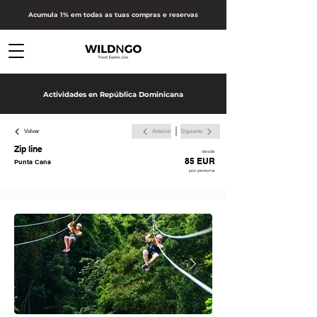
Acumula 1% em todas as tuas compras e reservas
Actividades en República Dominicana
Volver
Anterior
Siguiente
Zip line
desde
85 EUR
Punta Cana
por persona