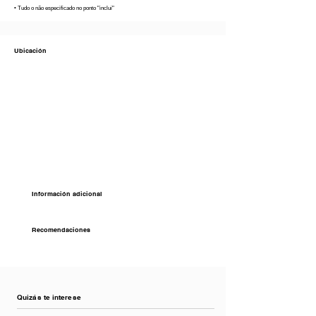
• Tudo o não especificado no ponto "inclui"
Ubicación
Información adicional
Recomendaciones
Quizás te interese