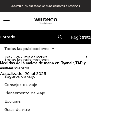
Acumula 1% em todas as tuas compras e reservas
Regístrate
Entrada
Todas las publicaciones
12 jun 2025
2 min de lectura
Todas las publicaciones
Medidas de la maleta de mano en Ryanair, TAP y
easyJet
Alojamientos
Actualizado:
20 jul 2025
Seguros de viaje
Consejos de viaje
Planeamento de viaje
Equipaje
Guías de viaje