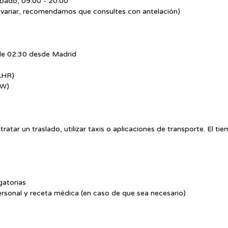
ábado, 09:00 - 20:00
n variar, recomendamos que consultes con antelación)
de 02:30 desde Madrid
LHR)
GW)
ratar un traslado, utilizar taxis o aplicaciones de transporte. El tie
gatorias
rsonal y receta médica (en caso de que sea necesario)