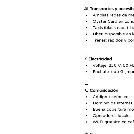
—
🚕 
Transportes y accesib
Amplias redes de me
Oyster Card en Lond
Taxis (black cabs): f
Uber: disponible en l
Trenes: rápidos y c
—
⚡ 
Electricidad
Voltaje: 230 V, 50 H
Enchufe: tipo G (imp
—
📞 
Comunicación
Código telefónico: 
Dominio de internet:
Buena cobertura móvi
Operadores locales:
Wi-Fi gratuito en caf