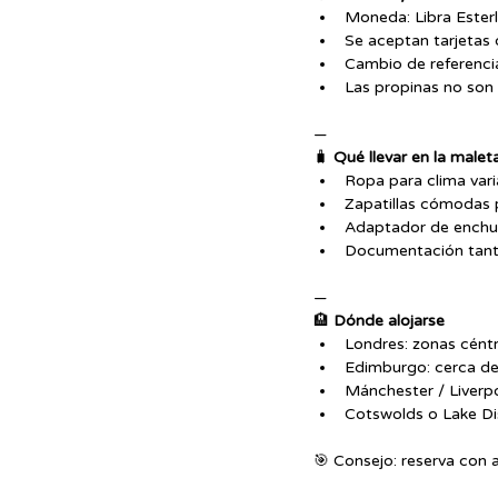
Moneda: Libra Esterl
Se aceptan tarjetas 
Cambio de referenci
Las propinas no son 
—
🧳 
Qué llevar en la malet
Ropa para clima var
Zapatillas cómodas 
Adaptador de enchuf
Documentación tanto
—
🏨 
Dónde alojarse
Londres: zonas cént
Edimburgo: cerca del
Mánchester / Liverpo
Cotswolds o Lake Dis
🎯 Consejo: reserva con 