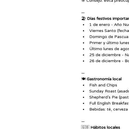
🎯 Consejo: evita preocup
—
🏖️ 
Días festivos importa
1 de enero - Año N
Viernes Santo (fecha
Domingo de Pascua (
Primer y último lun
Último lunes de ago
25 de diciembre - N
26 de diciembre - B
—
🍽️ 
Gastronomía local
Fish and Chips
Sunday Roast (asado
Shepherd’s Pie (past
Full English Breakfa
Bebidas: té, cerveza 
—
🇬🇧 
Hábitos locales