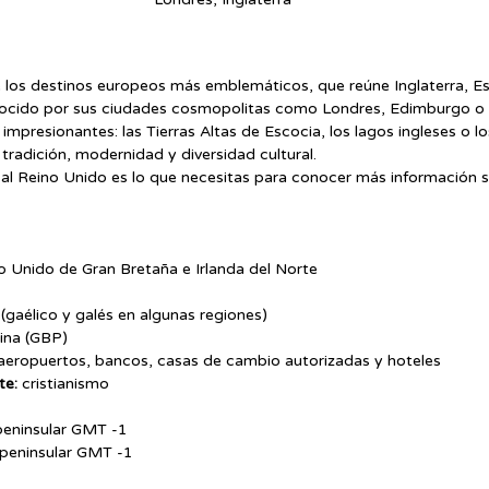
 los destinos europeos más emblemáticos, que reúne Inglaterra, Es
onocido por sus ciudades cosmopolitas como Londres, Edimburgo o
impresionantes: las Tierras Altas de Escocia, los lagos ingleses o los
radición, modernidad y diversidad cultural.
e al Reino Unido es lo que necesitas para conocer más información s
o Unido de Gran Bretaña e Irlanda del Norte
s (gaélico y galés en algunas regiones)
lina (GBP)
aeropuertos, bancos, casas de cambio autorizadas y hoteles
te:
 cristianismo
eninsular GMT -1
 peninsular GMT -1