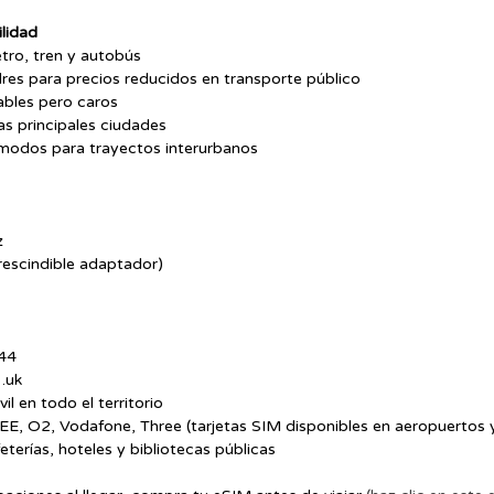
ilidad
tro, tren y autobús
res para precios reducidos en transporte público
iables pero caros
as principales ciudades
ómodos para trayectos interurbanos
z
rescindible adaptador)
+44
 .uk
l en todo el territorio
 EE, O2, Vodafone, Three (tarjetas SIM disponibles en aeropuertos
eterías, hoteles y bibliotecas públicas