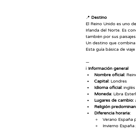
📍 
Destino
El Reino Unido es uno de
Irlanda del Norte. Es c
también por sus paisajes 
Un destino que combina t
Esta guía básica de viaj
—
ℹ️ 
Información general
Nombre oficial:
 Rein
Capital:
 Londres
Idioma oficial:
 inglé
Moneda: 
Libra Ester
Lugares de cambio:
 
Religión predominan
Diferencia horaria: 
Verano España p
Invierno España