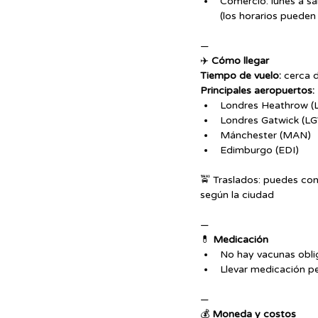
Comercio: lunes a s
(los horarios puede
—
✈️ 
Cómo llegar
Tiempo de vuelo:
 cerca 
Principales aeropuertos:
Londres Heathrow (
Londres Gatwick (L
Mánchester (MAN)
Edimburgo (EDI)
🚖 Traslados: puedes cont
según la ciudad
—
💊 
Medicación
No hay vacunas obli
Llevar medicación pe
—
💰 
Moneda y costos