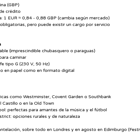
ina (GBP)
de crédito 
a: 1 EUR ≈ 0,84 - 0,88 GBP (cambia según mercado)
obligatorias, pero puede existir un cargo por servicio
a
iable (imprescindible chubasquero o paraguas)
para caminar
e tipo G (230 V, 50 Hz)
 en papel como en formato digital
ricas como Westminster, Covent Garden o Southbank
 Castillo o en la Old Town
ol: perfectas para amantes de la música y el fútbol
trict: opciones rurales y de naturaleza
antelación, sobre todo en Londres y en agosto en Edimburgo (Festiv