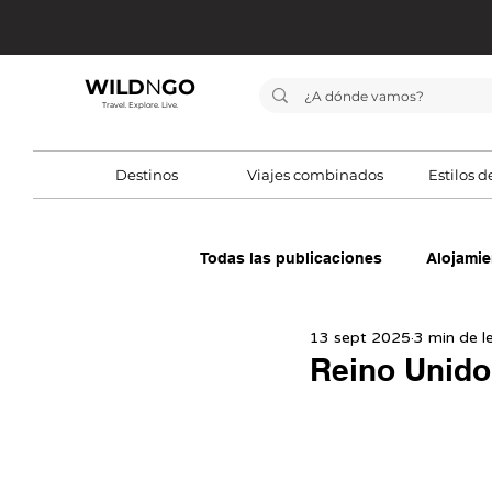
WILD
N
GO
Travel. Explore. Live.
Destinos
Viajes combinados
Estilos d
Todas las publicaciones
Alojamie
13 sept 2025
3 min de l
Equipaje
Guías de viaje
Reino Unido