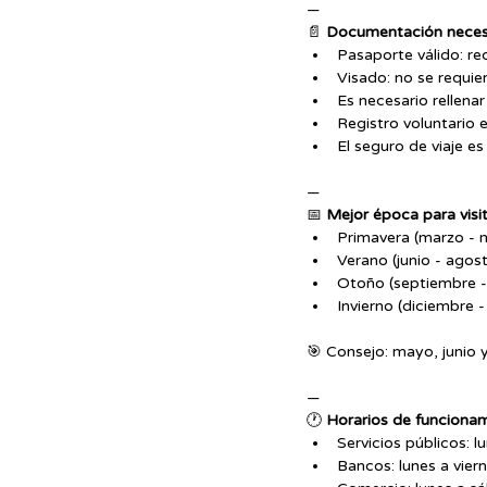
—
📄 
Documentación neces
Pasaporte válido: r
Visado: no se requie
Es necesario rellenar 
Registro voluntario
El seguro de viaje e
—
📅 
Mejor época para visi
Primavera (marzo - m
Verano (junio - agos
Otoño (septiembre -
Invierno (diciembre -
🎯 Consejo: mayo, junio y
—
🕐 
Horarios de funciona
Servicios públicos: l
Bancos: lunes a vier