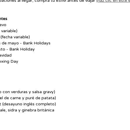
aciones al llegar, compra tu eSIM antes de viajar 
(haz clic en este 
ntes
uevo
 variable)
fecha variable)
es de mayo - Bank Holidays
sto - Bank Holiday
avidad
oxing Day
 con verduras y salsa gravy)
el de carne y puré de patata)
st (desayuno inglés completo)
ale, sidra y ginebra británica