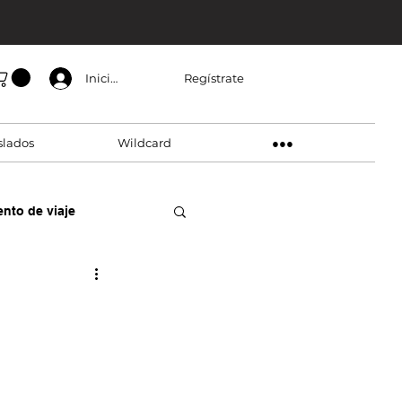
Regístrate
Inicia sesión
slados
Wildcard
●●●
nto de viaje