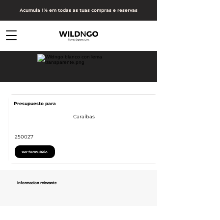
Acumula 1% em todas as tuas compras e reservas
Presupuesto para
Vacaciones en
[DESTINO]
Catarina
Caraíbas
Vacaciones en
[DESTINO]
250027
Ver formulário
Informacion relevante