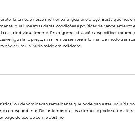
rato, faremos o nosso melhor para igualar o preço. Basta que nos en
mente igual: mesmas datas, condições e políticas de cancelamento e 
ada caso individualmente. Em algumas situações específicas (promoçõ
ssível igualar o preço, mas iremos sempre informar de modo transpa
gem não acumula 1% do saldo em Wildcard.
ística” ou denominação semelhante que pode não estar incluída no 
to correspondente. Recordamos que esse imposto pode sofrer alteraç
 ser pago de acordo com o destino