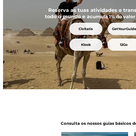
Reserva as tuas atividades e tran
todo o mundo e a
cumula 1% do valor
Civitatis
GetYourGuid
Klook
12Go
Consulta os nossos guias básicos d