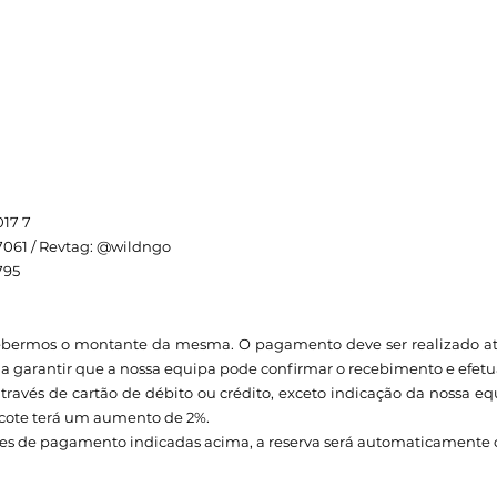
17 7
7061 / Revtag: @wildngo
795
cebermos o montante da mesma. O pagamento deve ser realizado atr
 garantir que a nossa equipa pode confirmar o recebimento e efetuar
través de cartão de débito ou crédito, exceto indicação da nossa e
pacote terá um aumento de 2%.
ões de pagamento indicadas acima, a reserva será automaticamente c