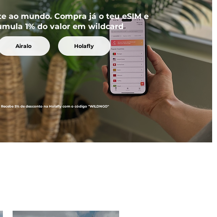
te ao mundo. Compra já o teu eSIM e
umula 1% do valor em wildcard
Airalo
Holafly
Recebe 5% de desconto na Holafly com o código "WILDNGO"