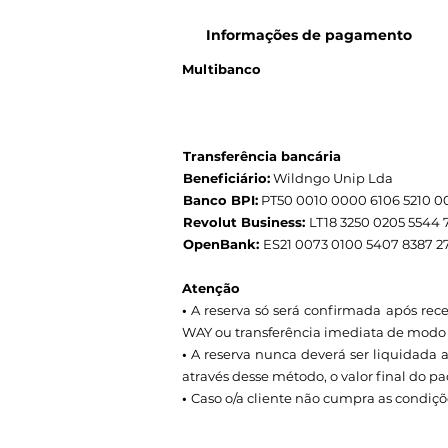
Informações de pagamento
Multibanco
Transferência bancária
Beneficiário:
Wildngo Unip Lda
Banco BPI:
PT50 0010 0000 6106 5210 00
Revolut Business:
LT18 3250 0205 5544 
OpenBank:
ES21 0073 0100 5407 8387 2
Atenção
•
A reserva só será confirmada após re
WAY ou transferência imediata de modo a
•
A reserva nunca deverá ser liquidada a
através desse método, o valor final do 
•
Caso o/a cliente não cumpra as condiç