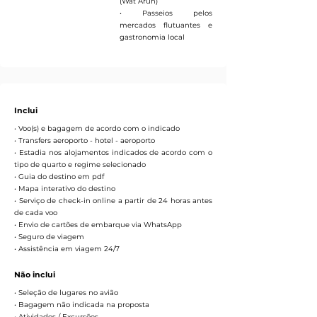
(Wat Arun)
• Passeios pelos
mercados flutuantes e
gastronomia local
Inclui
• Voo(s) e bagagem de acordo com o indicado
• Transfers aeroporto - hotel - aeroporto
• Estadia nos alojamentos indicados de acordo com o
tipo de quarto e regime selecionado
• Guia do destino em pdf
• Mapa interativo do destino
• Serviço de check-in online a partir de 24 horas antes
de cada voo
• Envio de cartões de embarque via WhatsApp
• Seguro de viagem
• Assistência em viagem 24/7
Não inclui
• Seleção de lugares no avião
• Bagagem não indicada na proposta
• Atividades / Excursões