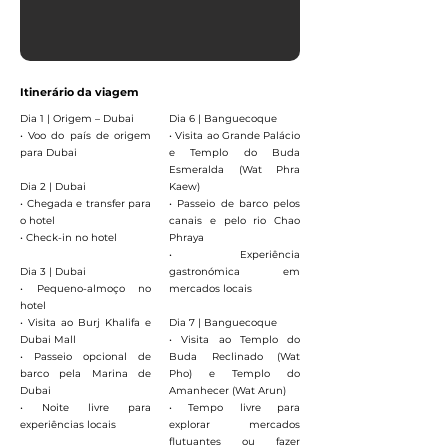
Itinerário da viagem
Dia 1 | Origem – Dubai
Dia 6 | Banguecoque
• Voo do país de origem
• Visita ao Grande Palácio
para Dubai
e Templo do Buda
Esmeralda (Wat Phra
Dia 2 | Dubai
Kaew)
• Chegada e transfer para
• Passeio de barco pelos
o hotel
canais e pelo rio Chao
• Check-in no hotel
Phraya
• Experiência
Dia 3 | Dubai
gastronómica em
• Pequeno-almoço no
mercados locais
hotel
• Visita ao Burj Khalifa e
Dia 7 | Banguecoque
Dubai Mall
• Visita ao Templo do
• Passeio opcional de
Buda Reclinado (Wat
barco pela Marina de
Pho) e Templo do
Dubai
Amanhecer (Wat Arun)
• Noite livre para
• Tempo livre para
experiências locais
explorar mercados
flutuantes ou fazer