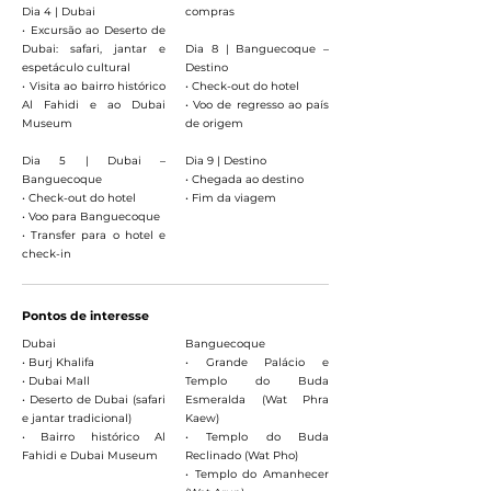
Dia 4 | Dubai
compras
• Excursão ao Deserto de
Dubai: safari, jantar e
Dia 8 | Banguecoque –
espetáculo cultural
Destino
• Visita ao bairro histórico
• Check-out do hotel
Al Fahidi e ao Dubai
• Voo de regresso ao país
Museum
de origem
Dia 5 | Dubai –
Dia 9 | Destino
Banguecoque
• Chegada ao destino
• Check-out do hotel
• Fim da viagem
• Voo para Banguecoque
• Transfer para o hotel e
check-in
Pontos de interesse
Dubai
Banguecoque
• Burj Khalifa
• Grande Palácio e
• Dubai Mall
Templo do Buda
• Deserto de Dubai (safari
Esmeralda (Wat Phra
e jantar tradicional)
Kaew)
• Bairro histórico Al
• Templo do Buda
Fahidi e Dubai Museum
Reclinado (Wat Pho)
• Templo do Amanhecer