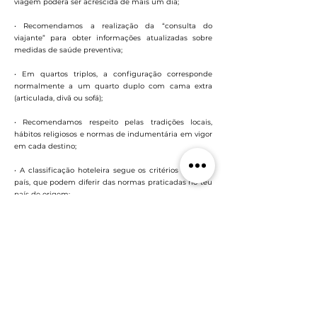
viagem poderá ser acrescida de mais um dia;
• Recomendamos a realização da “consulta do
viajante” para obter informações atualizadas sobre
medidas de saúde preventiva;
• Em quartos triplos, a configuração corresponde
normalmente a um quarto duplo com cama extra
(articulada, divã ou sofá);
• Recomendamos respeito pelas tradições locais,
hábitos religiosos e normas de indumentária em vigor
em cada destino;
• A classificação hoteleira segue os critérios de cada
país, que podem diferir das normas praticadas no teu
país de origem;
• Esta viagem pode não ser adequada para pessoas
com mobilidade reduzida. Confirma connosco a
adequação do programa às tuas necessidades;
• Em caso de restrições alimentares, informa a nossa
equipa antecipadamente para que possamos adaptar
a experiência da melhor forma possível.