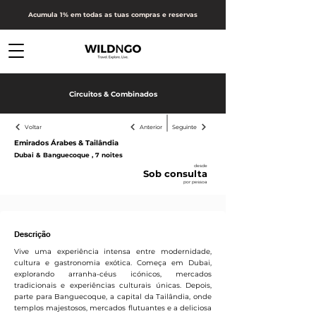
Acumula 1% em todas as tuas compras e reservas
Circuitos & Combinados
Voltar
Anterior
Seguinte
Emirados Árabes & Tailândia
Dubai & Banguecoque , 7 noites
desde
Sob consulta
por pessoa
Receber proposta
Descrição
Vive uma experiência intensa entre modernidade,
cultura e gastronomia exótica. Começa em Dubai,
explorando arranha-céus icónicos, mercados
tradicionais e experiências culturais únicas. Depois,
parte para Banguecoque, a capital da Tailândia, onde
templos majestosos, mercados flutuantes e a deliciosa