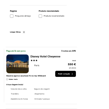
Regime
Produto recomendado
Pequeno-almoço
Produto recomendado
Limpar filtros
Paga até 3x sem juros
3 noites em APA
Disney Hotel Cheyenne
★★★
desde
550 €
Paris
por pessoa
Pedir cotação
Reserva agora e acumula 1% no teu Wildcard
Saber mais
A tua viagem inclui
Voos de ida e volta
Seguro de viagem
Transfers
Alojamento
Assistência 24 horas
Entrada 1 parque