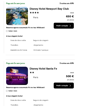
Paga até 3x sem juros
3 noites em APA
Disney Hotel Newport Bay Club
★★★★
desde
650 €
Paris
por pessoa
Pedir cotação
Reserva agora e acumula 1% no teu Wildcard
Saber mais
A tua viagem inclui
Voos de ida e volta
Seguro de viagem
Transfers
Alojamento
Assistência 24 horas
Entrada 1 parque
Paga até 3x sem juros
3 noites em APA
Disney Hotel Santa Fe
★★
desde
500 €
Paris
por pessoa
Pedir cotação
Reserva agora e acumula 1% no teu Wildcard
Saber mais
A tua viagem inclui
Voos de ida e volta
Seguro de viagem
Transfers
Alojamento