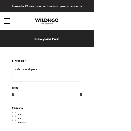
Acumula 1% em todas as tuas compras e reservas
Disneyland Paris
Filtrar por
Preço
Categoria
★★
★★★
★★★★