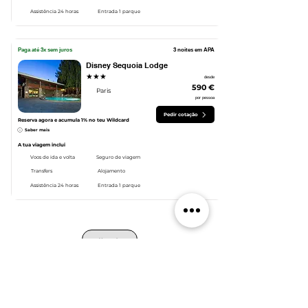
Assistência 24 horas
Entrada 1 parque
Paga até 3x sem juros
3 noites em APA
Disney Sequoia Lodge
★★★
desde
590 €
Paris
por pessoa
Pedir cotação
Reserva agora e acumula 1% no teu Wildcard
Saber mais
A tua viagem inclui
Voos de ida e volta
Seguro de viagem
Transfers
Alojamento
Assistência 24 horas
Entrada 1 parque
Ver mais
Suporte
Empresa