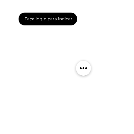
Faça login para indicar
Suporte
Empresa
Agenda uma chamada
Blog
Contactos
Catálogos digitais
Perguntas frequentes
Google Reviews
Política de privacidade
Trustpilot Reviews
Termos e condições
Parceiros
Ficha informativa normalizada
Formulário de feedback
Formulário de viagem
Livro de reclamações
Wildcard
Parceiros & Afiliados
Destinos