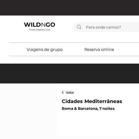
WILD
N
GO
Travel. Explore. Live.
Viagens de grupo
Reserva online
< Voltar
Voltar
Cidades Mediterrâneas
Roma & Barcelona, 7 noites