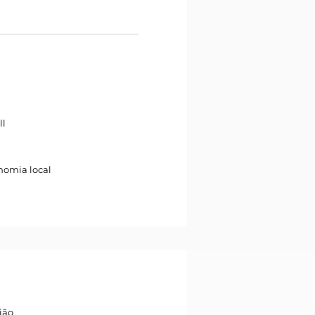
ll
nomia local
ião