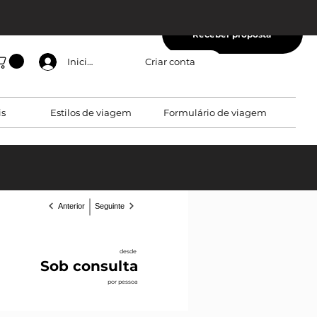
Receber proposta
Criar conta
Iniciar sessão
is
Estilos de viagem
Formulário de viagem
Anterior
Seguinte
desde
Sob consulta
por pessoa