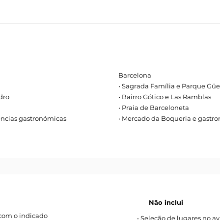
Barcelona
• Sagrada Família e Parque Güe
dro
• Bairro Gótico e Las Ramblas
• Praia de Barceloneta
iências gastronómicas
• Mercado da Boqueria e gastro
Não inclui
 com o indicado
• Seleção de lugares no av