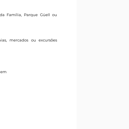
rada Família, Parque Güell ou
aias, mercados ou excursões
igem