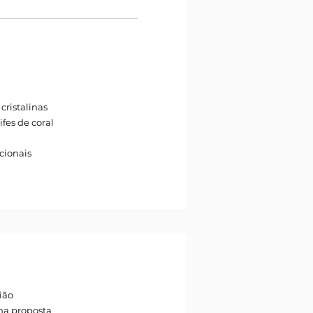
cristalinas
fes de coral
icionais
ião
na proposta