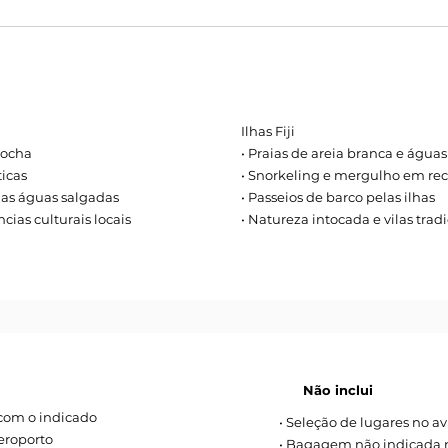
Ilhas Fiji
rocha
• Praias de areia branca e águas 
icas
• Snorkeling e mergulho em reci
suas águas salgadas
• Passeios de barco pelas ilhas
ncias culturais locais
• Natureza intocada e vilas trad
Não inclui
 com o indicado
• Seleção de lugares no av
aeroporto
• Bagagem não indicada 