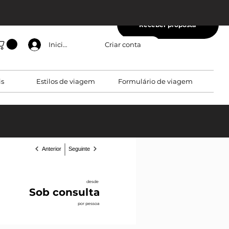
Receber proposta
Criar conta
Iniciar sessão
is
Estilos de viagem
Formulário de viagem
Anterior
Seguinte
desde
Sob consulta
por pessoa