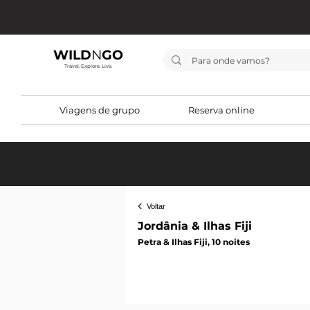
WILD
N
GO
Travel. Explore. Live.
Viagens de grupo
Reserva online
< Voltar
Voltar
Jordânia & Ilhas Fiji
Petra & Ilhas Fiji, 10 noites