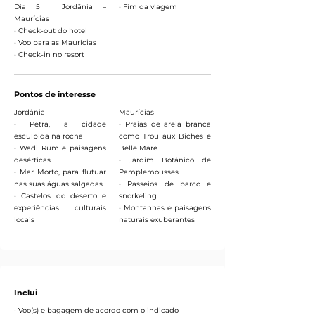
Dia 5 | Jordânia –
• Fim da viagem
Maurícias
• Check-out do hotel
• Voo para as Maurícias
• Check-in no resort
Pontos de interesse
Jordânia
Maurícias
• Petra, a cidade
• Praias de areia branca
esculpida na rocha
como Trou aux Biches e
• Wadi Rum e paisagens
Belle Mare
desérticas
• Jardim Botânico de
• Mar Morto, para flutuar
Pamplemousses
nas suas águas salgadas
• Passeios de barco e
• Castelos do deserto e
snorkeling
experiências culturais
• Montanhas e paisagens
locais
naturais exuberantes
Inclui
• Voo(s) e bagagem de acordo com o indicado