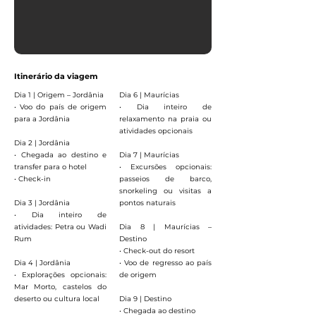
Itinerário da viagem
Dia 1 | Origem – Jordânia
Dia 6 | Maurícias
• Voo do país de origem
• Dia inteiro de
para a Jordânia
relaxamento na praia ou
atividades opcionais
Dia 2 | Jordânia
• Chegada ao destino e
Dia 7 | Maurícias
transfer para o hotel
• Excursões opcionais:
• Check-in
passeios de barco,
snorkeling ou visitas a
Dia 3 | Jordânia
pontos naturais
• Dia inteiro de
atividades: Petra ou Wadi
Dia 8 | Maurícias –
Rum
Destino
• Check-out do resort
Dia 4 | Jordânia
• Voo de regresso ao país
• Explorações opcionais:
de origem
Mar Morto, castelos do
deserto ou cultura local
Dia 9 | Destino
• Chegada ao destino