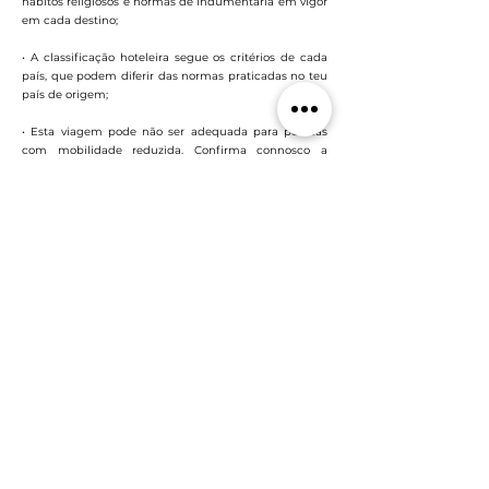
hábitos religiosos e normas de indumentária em vigor
em cada destino;
• A classificação hoteleira segue os critérios de cada
país, que podem diferir das normas praticadas no teu
país de origem;
• Esta viagem pode não ser adequada para pessoas
com mobilidade reduzida. Confirma connosco a
adequação do programa às tuas necessidades;
• Em caso de restrições alimentares, informa a nossa
equipa antecipadamente para que possamos adaptar
a experiência da melhor forma possível.
Perguntas frequentes sobre Grandes Viagens
Quais são os pacotes mais
populares para grandes viagens
oferecidas pela Wildngo?