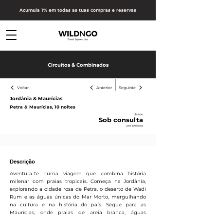
Acumula 1% em todas as tuas compras e reservas
Circuitos & Combinados
Voltar
Anterior
Seguinte
Jordânia & Maurícias
Petra & Maurícias, 10 noites
desde
Sob consulta
por pessoa
Receber proposta
Descrição
Aventura-te numa viagem que combina história
milenar com praias tropicais. Começa na Jordânia,
explorando a cidade rosa de Petra, o deserto de Wadi
Rum e as águas únicas do Mar Morto, mergulhando
na cultura e na história do país. Segue para as
Maurícias, onde praias de areia branca, águas