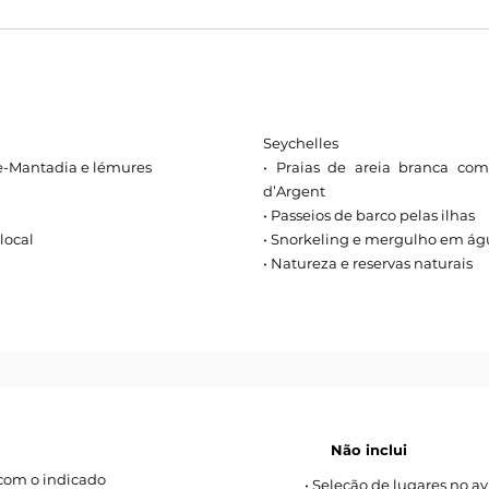
Seychelles
e-Mantadia e lémures
• Praias de areia branca co
d’Argent
• Passeios de barco pelas ilhas
 local
• Snorkeling e mergulho em águ
• Natureza e reservas naturais
Não inclui
 com o indicado
• Seleção de lugares no av