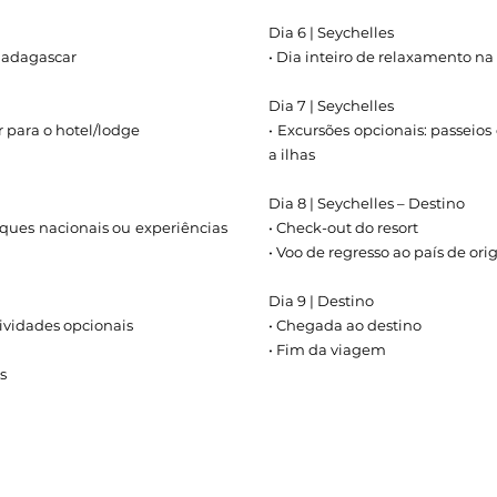
Dia 6 | Seychelles
 Madagascar
• Dia inteiro de relaxamento na
Dia 7 | Seychelles
r para o hotel/lodge
• Excursões opcionais: passeios 
a ilhas
Dia 8 | Seychelles – Destino
arques nacionais ou experiências
• Check-out do resort
• Voo de regresso ao país de or
Dia 9 | Destino
atividades opcionais
• Chegada ao destino
• Fim da viagem
s