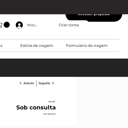
Receber proposta
Criar conta
Iniciar sessão
is
Estilos de viagem
Formulário de viagem
Anterior
Seguinte
desde
Sob consulta
por pessoa