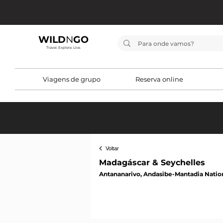
WILD
N
GO
Travel. Explore. Live.
Viagens de grupo
Reserva online
< Voltar
Voltar
Madagáscar & Seychelles
Antananarivo, Andasibe-Mantadia Nation