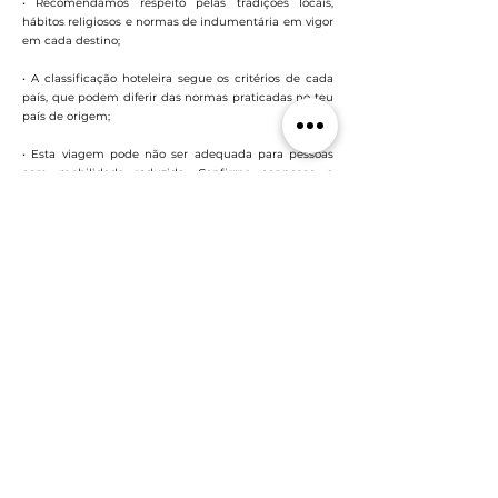
• Recomendamos respeito pelas tradições locais,
hábitos religiosos e normas de indumentária em vigor
em cada destino;
• A classificação hoteleira segue os critérios de cada
país, que podem diferir das normas praticadas no teu
país de origem;
• Esta viagem pode não ser adequada para pessoas
com mobilidade reduzida. Confirma connosco a
adequação do programa às tuas necessidades;
• Em caso de restrições alimentares, informa a nossa
equipa antecipadamente para que possamos adaptar
a experiência da melhor forma possível.
Perguntas frequentes sobre Grandes Viagens
Quais são os pacotes mais
populares para grandes viagens