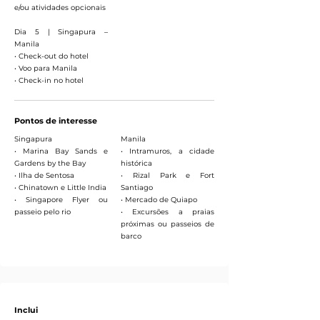
e/ou atividades opcionais
Dia 5 | Singapura –
Manila
• Check-out do hotel
• Voo para Manila
• Check-in no hotel
Pontos de interesse
Singapura
Manila
• Marina Bay Sands e
• Intramuros, a cidade
Gardens by the Bay
histórica
• Ilha de Sentosa
• Rizal Park e Fort
• Chinatown e Little India
Santiago
• Singapore Flyer ou
• Mercado de Quiapo
passeio pelo rio
• Excursões a praias
próximas ou passeios de
barco
Inclui