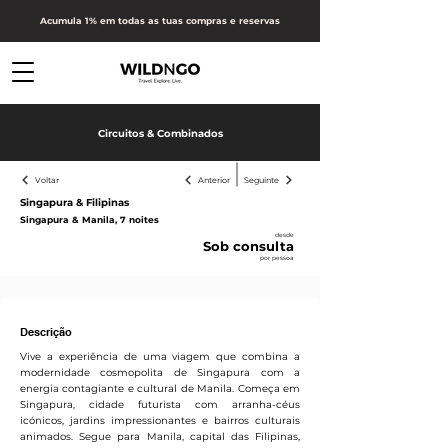
Acumula 1% em todas as tuas compras e reservas
Circuitos & Combinados
Voltar
Anterior
Seguinte
Singapura & Filipinas
Singapura & Manila, 7 noites
desde
Sob consulta
por pessoa
Receber proposta
Descrição
Vive a experiência de uma viagem que combina a
modernidade cosmopolita de Singapura com a
energia contagiante e cultural de Manila. Começa em
Singapura, cidade futurista com arranha-céus
icónicos, jardins impressionantes e bairros culturais
animados. Segue para Manila, capital das Filipinas,