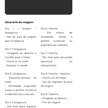
Itinerário da viagem
Dia 1 | Origem –
Dia 6 | Manila
Singapura
• Dia inteiro de
• Voo do país de origem
atividades: visitas a
para Singapura
pontos turísticos ou
experiências culturais
Dia 2 | Singapura
• Chegada ao destino e
Dia 7 | Manila
transfer para o hotel
• Dia livre para excursões
• Check-in no hotel
opcionais ou
• Explorar a cidade
relaxamento
Dia 3 | Singapura
Dia 8 | Manila – Destino
• Pequeno-almoço no
• Check-out do hotel
hotel
• Voo de regresso ao país
• Atividades sugeridas:
de origem
visitas a pontos turísticos
e experiências culturais
Dia 9 | Destino
• Chegada ao destino
Dia 4 | Singapura
• Fim da viagem
• Dia livre para explorar