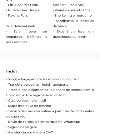
• Little Adam’s Peak
Maafushi (Maldivas)
• Nine Arches Bridge
• Praias de areia branca
• Ravana Falls
• Snorkeling e mergulho
• Sandbanks e passeios
Yala National Park
de barco
• Safari para ver
• Experiência local em
leopardos, elefantes e
guesthouse ou resort
aves exóticas
Inclui
• Voo(s) e bagagem de acordo com o indicado
• Transfers aeroporto - hotel - aeroporto
• Estadia nos alojamentos indicados de acordo com o
tipo de quarto e regime selecionado
• Guia do destino em pdf
• Mapa interativo do destino
• Serviço de check-in online a partir de 24 horas antes
de cada voo
• Envio de cartões de embarque via WhatsApp
• Seguro de viagem
• Assistência em viagem 24/7