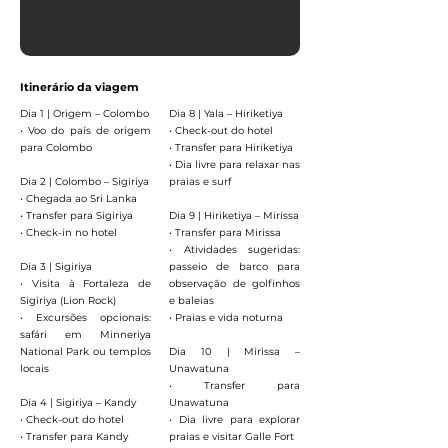
Itinerário da viagem
Dia 1 | Origem – Colombo
Dia 8 | Yala – Hiriketiya
• Voo do país de origem
• Check-out do hotel
para Colombo
• Transfer para Hiriketiya
• Dia livre para relaxar nas
Dia 2 | Colombo – Sigiriya
praias e surf
• Chegada ao Sri Lanka
• Transfer para Sigiriya
Dia 9 | Hiriketiya – Mirissa
• Check-in no hotel
• Transfer para Mirissa
• Atividades sugeridas:
Dia 3 | Sigiriya
passeio de barco para
• Visita à Fortaleza de
observação de golfinhos
Sigiriya (Lion Rock)
e baleias
• Excursões opcionais:
• Praias e vida noturna
safári em Minneriya
National Park ou templos
Dia 10 | Mirissa –
locais
Unawatuna
• Transfer para
Dia 4 | Sigiriya – Kandy
Unawatuna
• Check-out do hotel
• Dia livre para explorar
• Transfer para Kandy
praias e visitar Galle Fort