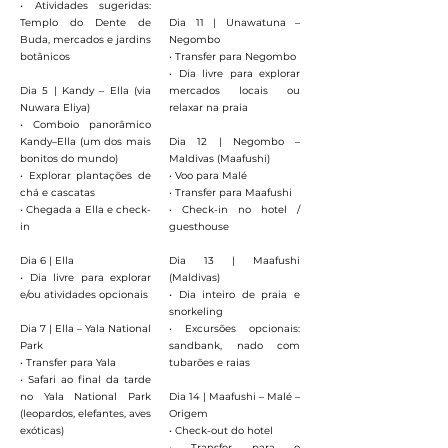
• Atividades sugeridas:
Templo do Dente de
Dia 11 | Unawatuna –
Buda, mercados e jardins
Negombo
botânicos
• Transfer para Negombo
• Dia livre para explorar
Dia 5 | Kandy – Ella (via
mercados locais ou
Nuwara Eliya)
relaxar na praia
• Comboio panorâmico
Kandy–Ella (um dos mais
Dia 12 | Negombo –
bonitos do mundo)
Maldivas (Maafushi)
• Explorar plantações de
• Voo para Malé
chá e cascatas
• Transfer para Maafushi
• Chegada a Ella e check-
• Check-in no hotel /
in
guesthouse
Dia 6 | Ella
Dia 13 | Maafushi
• Dia livre para explorar
(Maldivas)
e/ou atividades opcionais
• Dia inteiro de praia e
snorkeling
Dia 7 | Ella – Yala National
• Excursões opcionais:
Park
sandbank, nado com
• Transfer para Yala
tubarões e raias
• Safari ao final da tarde
no Yala National Park
Dia 14 | Maafushi – Malé –
(leopardos, elefantes, aves
Origem
exóticas)
• Check-out do hotel
• Transfer para o