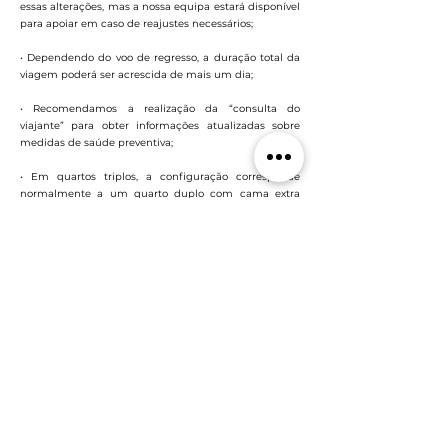
essas alterações, mas a nossa equipa estará disponível
para apoiar em caso de reajustes necessários;
• Dependendo do voo de regresso, a duração total da
viagem poderá ser acrescida de mais um dia;
• Recomendamos a realização da “consulta do
viajante” para obter informações atualizadas sobre
medidas de saúde preventiva;
• Em quartos triplos, a configuração corresponde
normalmente a um quarto duplo com cama extra
(articulada, divã ou sofá);
• Recomendamos respeito pelas tradições locais,
hábitos religiosos e normas de indumentária em vigor
em cada destino;
• A classificação hoteleira segue os critérios de cada
país, que podem diferir das normas praticadas no teu
país de origem;
• Esta viagem pode não ser adequada para pessoas
com mobilidade reduzida. Confirma connosco a
adequação do programa às tuas necessidades;