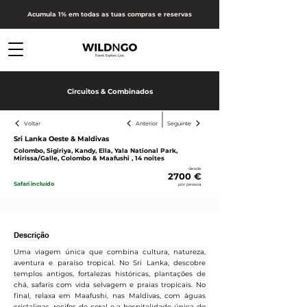
Acumula 1% em todas as tuas compras e reservas
Circuitos & Combinados
Voltar
Anterior
Seguinte
Sri Lanka Oeste & Maldivas
Colombo, Sigiriya, Kandy, Ella, Yala National Park,
Mirissa/Galle, Colombo & Maafushi , 14 noites
desde
2700 €
Safari incluído
por pessoa
Receber proposta
Descrição
Uma viagem única que combina cultura, natureza,
aventura e paraíso tropical. No Sri Lanka, descobre
templos antigos, fortalezas históricas, plantações de
chá, safaris com vida selvagem e praias tropicais. No
final, relaxa em Maafushi, nas Maldivas, com águas
cristalinas, recifes de coral e a hospitalidade única do