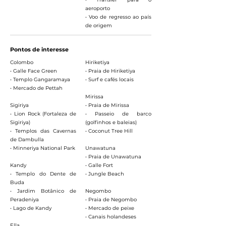
aeroporto
• Voo de regresso ao país
de origem
Pontos de interesse
Colombo
Hiriketiya
• Galle Face Green
• Praia de Hiriketiya
• Templo Gangaramaya
• Surf e cafés locais
• Mercado de Pettah
Mirissa
Sigiriya
• Praia de Mirissa
• Lion Rock (Fortaleza de
• Passeio de barco
Sigiriya)
(golfinhos e baleias)
• Templos das Cavernas
• Coconut Tree Hill
de Dambulla
• Minneriya National Park
Unawatuna
• Praia de Unawatuna
Kandy
• Galle Fort
• Templo do Dente de
• Jungle Beach
Buda
• Jardim Botânico de
Negombo
Peradeniya
• Praia de Negombo
• Lago de Kandy
• Mercado de peixe
• Canais holandeses
Ella