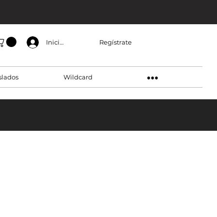
Regístrate
Inicia sesión
slados
Wildcard
●●●