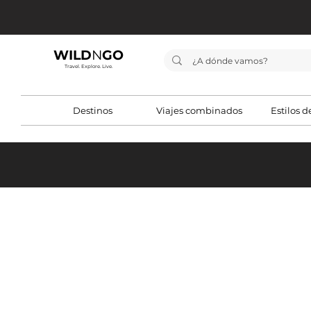
WILD
N
GO
Travel. Explore. Live.
Destinos
Viajes combinados
Estilos d