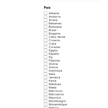
País
Albania
Andorra
Aruba
Bahamas
Botsuana
Brasil
Bulgaria
Cabo Verde
Croacia
Cuba
Curazao
Egipto
España
Fiji
Filipinas
Grecia
Grécia
Indonesia
Italia
Jamaica
Kenia
Maldivas
Malta
Marrocos
Marruecos
Mauricio
Montenegro
Mozambique
México