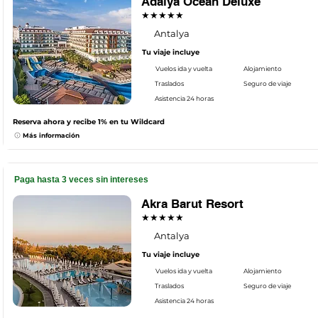
Adalya Ocean Deluxe
★★★★★
Antalya
Tu viaje incluye
Vuelos ida y vuelta
Alojamiento
Traslados
Seguro de viaje
Asistencia 24 horas
Reserva ahora y recibe 1% en tu Wildcard
Más información
Paga hasta 3 veces sin intereses
Akra Barut Resort
★★★★★
Antalya
Tu viaje incluye
Vuelos ida y vuelta
Alojamiento
Traslados
Seguro de viaje
Asistencia 24 horas