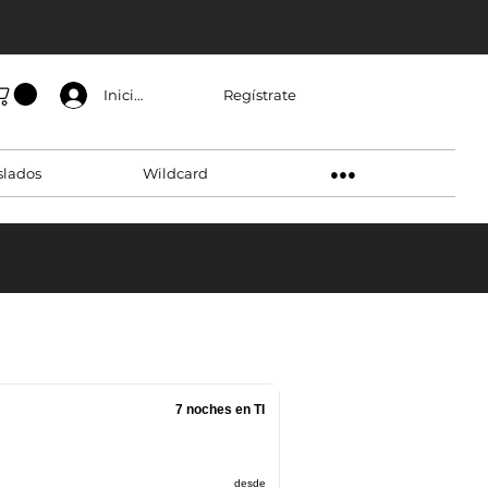
Regístrate
Inicia sesión
slados
Wildcard
●●●
7 noches en TI
desde