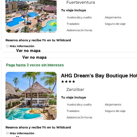
Fuerteventura
Tu viaje incluye
Vuelos ida y vuelta
Alojamiento
Traslados
Seguro de viaje
Asistencia 24 horas
Reserva ahora y recibe 1% en tu Wildcard
Más información
Ver no mapa
Ver no mapa
Paga hasta 3 veces sin intereses
AHG Dream's Bay Boutique Hot
★★★★
Zanzibar
Tu viaje incluye
Vuelos ida y vuelta
Alojamiento
Traslados
Seguro de viaje
Asistencia 24 horas
Reserva ahora y recibe 1% en tu Wildcard
Más información