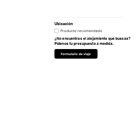
Ubicación
Producto recomendado
¿No encuentras el alojamiento que buscas?
Pídenos tu presupuesto a medida.
Formulario de viaje
Soporte
Agencia
Opinión de nuestros clientes
Blog
Contactos
Preguntas frecuentes