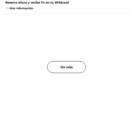
Reserva ahora y recibe 1% en tu Wildcard
Más información
Ver más
Trabaja con nosotros
Soporte
Trabaja con nosotros
Tarjeta Wild n Go
Opinión de nuestros clientes
Proveedores
Tarjeta Wild n Go
Opinión de nuestros clientes
Redes sociales