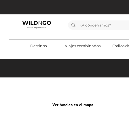
WILD
N
GO
Travel. Explore. Live.
Destinos
Viajes combinados
Estilos d
Ver hoteles en el mapa