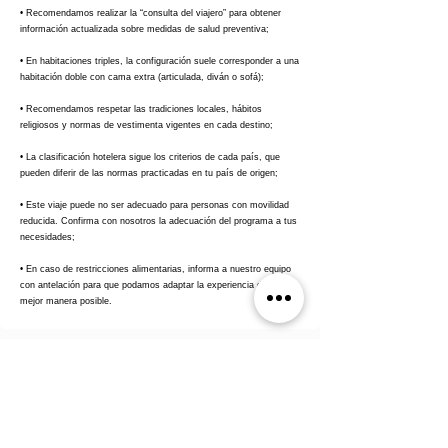
• Recomendamos realizar la “consulta del viajero” para obtener
información actualizada sobre medidas de salud preventiva;
• En habitaciones triples, la configuración suele corresponder a una
habitación doble con cama extra (articulada, diván o sofá);
• Recomendamos respetar las tradiciones locales, hábitos
religiosos y normas de vestimenta vigentes en cada destino;
• La clasificación hotelera sigue los criterios de cada país, que
pueden diferir de las normas practicadas en tu país de origen;
• Este viaje puede no ser adecuado para personas con movilidad
reducida. Confirma con nosotros la adecuación del programa a tus
necesidades;
• En caso de restricciones alimentarias, informa a nuestro equipo
con antelación para que podamos adaptar la experiencia de la
mejor manera posible.
Preguntas frecuentes sobre Grecia