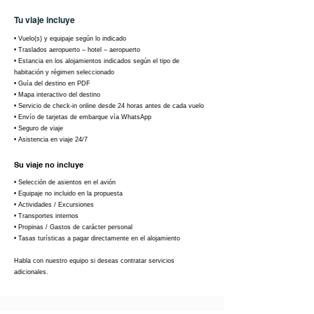
Tu viaje incluye
• Vuelo(s) y equipaje según lo indicado
• Traslados aeropuerto – hotel – aeropuerto
• Estancia en los alojamientos indicados según el tipo de
habitación y régimen seleccionado
• Guía del destino en PDF
• Mapa interactivo del destino
• Servicio de check-in online desde 24 horas antes de cada vuelo
• Envío de tarjetas de embarque vía WhatsApp
• Seguro de viaje
• Asistencia en viaje 24/7
Su viaje no incluye
• Selección de asientos en el avión
• Equipaje no incluido en la propuesta
• Actividades / Excursiones
• Transportes internos
• Propinas / Gastos de carácter personal
• Tasas turísticas a pagar directamente en el alojamiento
Habla con nuestro equipo si deseas contratar servicios
adicionales.