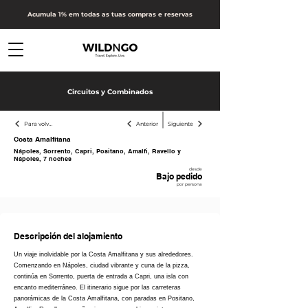
Acumula 1% em todas as tuas compras e reservas
Circuitos y Combinados
Para volver atrás
Anterior
Siguiente
Costa Amalfitana
Nápoles, Sorrento, Capri, Positano, Amalfi, Ravello y
Nápoles, 7 noches
desde
Bajo pedido
por persona
Receber proposta
Descripción del alojamiento
Un viaje inolvidable por la Costa Amalfitana y sus alrededores.
Comenzando en Nápoles, ciudad vibrante y cuna de la pizza,
continúa en Sorrento, puerta de entrada a Capri, una isla con
encanto mediterráneo. El itinerario sigue por las carreteras
panorámicas de la Costa Amalfitana, con paradas en Positano,