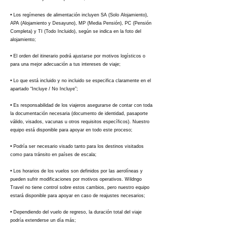
• Los regímenes de alimentación incluyen SA (Solo Alojamiento),
APA (Alojamiento y Desayuno), MP (Media Pensión), PC (Pensión
Completa) y TI (Todo Incluido), según se indica en la foto del
alojamiento;
• El orden del itinerario podrá ajustarse por motivos logísticos o
para una mejor adecuación a tus intereses de viaje;
• Lo que está incluido y no incluido se especifica claramente en el
apartado “Incluye / No Incluye”;
• Es responsabilidad de los viajeros asegurarse de contar con toda
la documentación necesaria (documento de identidad, pasaporte
válido, visados, vacunas u otros requisitos específicos). Nuestro
equipo está disponible para apoyar en todo este proceso;
• Podría ser necesario visado tanto para los destinos visitados
como para tránsito en países de escala;
• Los horarios de los vuelos son definidos por las aerolíneas y
pueden sufrir modificaciones por motivos operativos. Wildngo
Travel no tiene control sobre estos cambios, pero nuestro equipo
estará disponible para apoyar en caso de reajustes necesarios;
• Dependiendo del vuelo de regreso, la duración total del viaje
podría extenderse un día más;