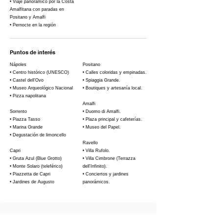
• Viaje panorámico por la Costa
Amalfitana con paradas en
Positano y Amalfi
• Pernocte en la región
Puntos de interés
Nápoles
Positano
• Centro histórico (UNESCO)
• Calles coloridas y empinadas.
• Castel dell’Ovo
• Spiaggia Grande.
• Museo Arqueológico Nacional
• Boutiques y artesanía local.
• Pizza napolitana
Amalfi
Sorrento
• Duomo di Amalfi.
• Piazza Tasso
• Plaza principal y cafeterías.
• Marina Grande
• Museo del Papel.
• Degustación de limoncello
Ravello
Capri
• Villa Rufolo.
• Gruta Azul (Blue Grotto)
• Villa Cimbrone (Terrazza
• Monte Solaro (teleférico)
dell'Infinito).
• Piazzetta de Capri
• Conciertos y jardines
• Jardines de Augusto
panorámicos.