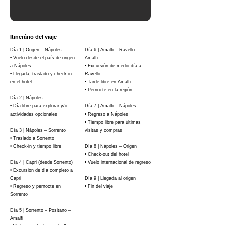
Itinerário del viaje
Día 1 | Origen – Nápoles
Día 6 | Amalfi – Ravello –
• Vuelo desde el país de origen
Amalfi
a Nápoles
• Excursión de medio día a
• Llegada, traslado y check-in
Ravello
en el hotel
• Tarde libre en Amalfi
• Pernocte en la región
Día 2 | Nápoles
• Día libre para explorar y/o
Día 7 | Amalfi – Nápoles
actividades opcionales
• Regreso a Nápoles
• Tiempo libre para últimas
Día 3 | Nápoles – Sorrento
visitas y compras
• Traslado a Sorrento
• Check-in y tiempo libre
Día 8 | Nápoles – Origen
• Check-out del hotel
Día 4 | Capri (desde Sorrento)
• Vuelo internacional de regreso
• Excursión de día completo a
Capri
Día 9 | Llegada al origen
• Regreso y pernocte en
• Fin del viaje
Sorrento
Día 5 | Sorrento – Positano –
Amalfi