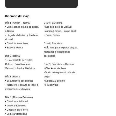
Itinerário del viaje
Día 1 | Origen – Roma
Día 5 | Barcelona
• Vuelo desde el país de origen
• Día completo de visitas:
a Roma
Sagrada Familia, Parque Güell
• Llegada al destino y traslado
o Barrio Gótico
al hotel
• Check-in en el hotel
Día 6 | Barcelona
• Explorar Roma
• Día libre para explorar playas,
mercados o excursiones
Día 2 | Roma
opcionales
• Día completo de visitas:
Coliseo, Foro Romano,
Día 7 | Barcelona – Destino
Vaticano o barrios históricos
• Check-out del hotel
• Vuelo de regreso al país de
Día 3 | Roma
origen
• Excursiones opcionales:
• Llegada al destino
Trastevere, Fontana di Trevi o
• Fin del viaje
experiencias culturales
Día 4 | Roma – Barcelona
• Check-out del hotel
• Vuelo a Barcelona
• Check-in en el hotel
• Explorar Barcelona