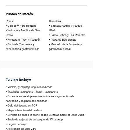
Puntos de interés
Roma
Barcelona
• Coliseo y Foro Romano
• Sagrada Familia y Parque
• Vaticano y Basílica de San
Güell
Pedro
• Barrio Gótico y Las Ramblas
• Fontana di Trevi y Panteón
• Playa de Barceloneta
• Barrio de Trastevere y
• Mercado de la Boquería y
experiencias gastronómicas
gastronomía local
Tu viaje incluye
• Vuelo(s) y equipaje según lo indicado
• Traslados aeropuerto – hotel – aeropuerto
• Estancia en los alojamientos indicados según el tipo de
habitación y régimen seleccionado
• Guía del destino en PDF
• Mapa interactivo del destino
• Servicio de check-in online desde 24 horas antes de cada vuelo
• Envío de tarjetas de embarque vía WhatsApp
• Seguro de viaje
• Asistencia en viaje 24/7