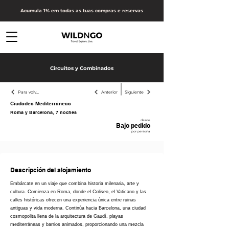
Acumula 1% em todas as tuas compras e reservas
Circuitos y Combinados
Para volver atrás
Anterior
Siguiente
Ciudades Mediterráneas
Roma y Barcelona, 7 noches
desde
Bajo pedido
por persona
Receber proposta
Descripción del alojamiento
Embárcate en un viaje que combina historia milenaria, arte y
cultura. Comienza en Roma, donde el Coliseo, el Vaticano y las
calles históricas ofrecen una experiencia única entre ruinas
antiguas y vida moderna. Continúa hacia Barcelona, una ciudad
cosmopolita llena de la arquitectura de Gaudí, playas
mediterráneas y barrios animados, proporcionando una mezcla