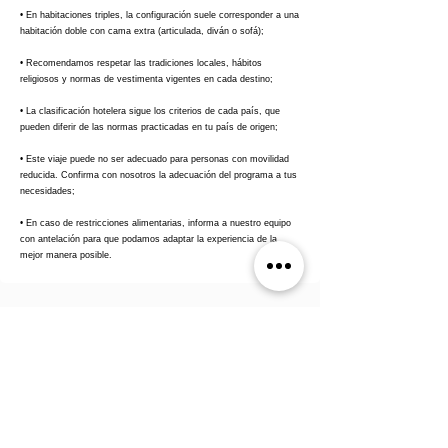
• En habitaciones triples, la configuración suele corresponder a una
habitación doble con cama extra (articulada, diván o sofá);
• Recomendamos respetar las tradiciones locales, hábitos
religiosos y normas de vestimenta vigentes en cada destino;
• La clasificación hotelera sigue los criterios de cada país, que
pueden diferir de las normas practicadas en tu país de origen;
• Este viaje puede no ser adecuado para personas con movilidad
reducida. Confirma con nosotros la adecuación del programa a tus
necesidades;
• En caso de restricciones alimentarias, informa a nuestro equipo
con antelación para que podamos adaptar la experiencia de la
mejor manera posible.
Preguntas frecuentes sobre Grecia
¿Cuáles son los grandes paquetes