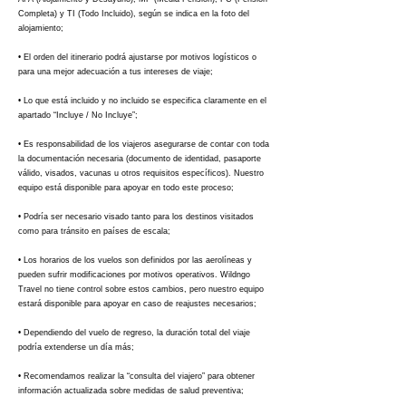
Completa) y TI (Todo Incluido), según se indica en la foto del
alojamiento;
• El orden del itinerario podrá ajustarse por motivos logísticos o
para una mejor adecuación a tus intereses de viaje;
• Lo que está incluido y no incluido se especifica claramente en el
apartado “Incluye / No Incluye”;
• Es responsabilidad de los viajeros asegurarse de contar con toda
la documentación necesaria (documento de identidad, pasaporte
válido, visados, vacunas u otros requisitos específicos). Nuestro
equipo está disponible para apoyar en todo este proceso;
• Podría ser necesario visado tanto para los destinos visitados
como para tránsito en países de escala;
• Los horarios de los vuelos son definidos por las aerolíneas y
pueden sufrir modificaciones por motivos operativos. Wildngo
Travel no tiene control sobre estos cambios, pero nuestro equipo
estará disponible para apoyar en caso de reajustes necesarios;
• Dependiendo del vuelo de regreso, la duración total del viaje
podría extenderse un día más;
• Recomendamos realizar la “consulta del viajero” para obtener
información actualizada sobre medidas de salud preventiva;