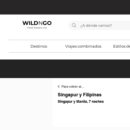
WILD
N
GO
Travel. Explore. Live.
Destinos
Viajes combinados
Estilos d
< Volver
Para volver atrás
Singapur y Filipinas
Singapur y Manila, 7 noches