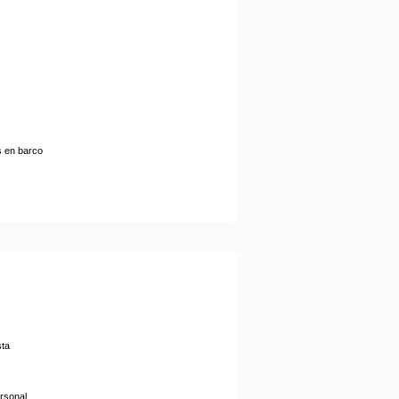
s en barco
sta
ersonal