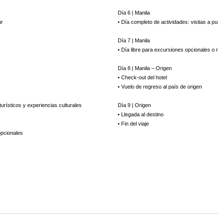
Día 6 | Manila
ur
• Día completo de actividades: visitas a pu
Día 7 | Manila
• Día libre para excursiones opcionales o r
Día 8 | Manila – Origen
• Check-out del hotel
• Vuelo de regreso al país de origen
turísticos y experiencias culturales
Día 9 | Origen
• Llegada al destino
• Fin del viaje
opcionales