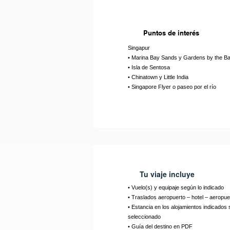
Puntos de interés
Singapur
• Marina Bay Sands y Gardens by the B
• Isla de Sentosa
• Chinatown y Little India
• Singapore Flyer o paseo por el río
Tu viaje incluye
• Vuelo(s) y equipaje según lo indicado
• Traslados aeropuerto – hotel – aeropue
• Estancia en los alojamientos indicados 
seleccionado
• Guía del destino en PDF