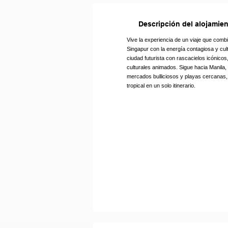
Descripción del alojamie
Vive la experiencia de un viaje que comb
Singapur con la energía contagiosa y cul
ciudad futurista con rascacielos icónicos
culturales animados. Sigue hacia Manila, ca
mercados bulliciosos y playas cercanas,
tropical en un solo itinerario.