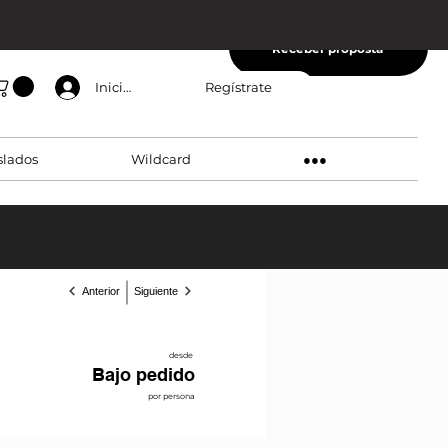
Receber proposta
Regístrate
Inicia sesión
slados
Wildcard
●●●
Anterior
Siguiente
desde
Bajo pedido
por persona