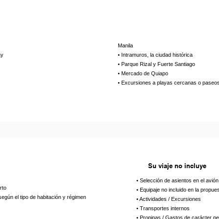
Manila
ay
• Intramuros, la ciudad histórica
• Parque Rizal y Fuerte Santiago
• Mercado de Quiapo
• Excursiones a playas cercanas o paseo
Su viaje no incluye
• Selección de asientos en el avión
rto
• Equipaje no incluido en la propue
según el tipo de habitación y régimen
• Actividades / Excursiones
• Transportes internos
• Propinas / Gastos de carácter p