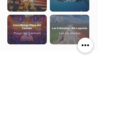
Cancún
Cancún
Coco Bongo Playa del
Carmen
Las Coloradas - Rio Lagartos
Playa del Carmen
Las Coloradas
Soporte
Agencia
Opinión de nuestros clientes
Blog
Contactos
Opinión de nuestros clientes
Preguntas frecuentes
Opinión de nuestros clientes
Política de privacidad
Opinión de nuestros clientes
Términos e condiciones
Opinión de nuestros clientes
Hoja informativa normalizada
Formulario de feedback
Formulario de viaje
Livro de reclamaciones
Tarjeta Wild n Go