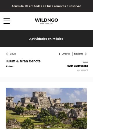
Acumula 1% em todas as tuas compras e reservas
Actividades en México
Volver
Anterior
Siguiente
Tulum & Gran Cenote
desde
Sob consulta
Tulum
por persona