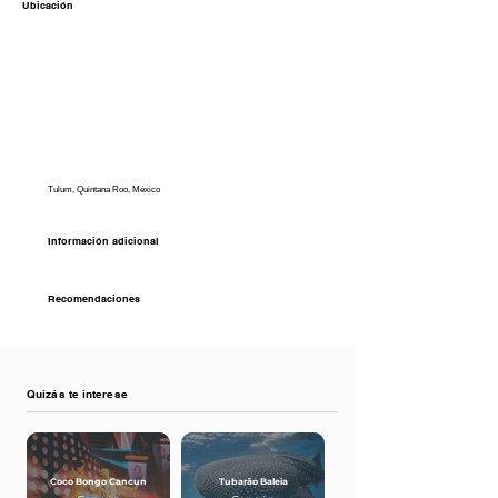
Ubicación
Tulum, Quintana Roo, México
Información adicional
Recomendaciones
Quizás te interese
Coco Bongo Cancun
Tubarão Baleia