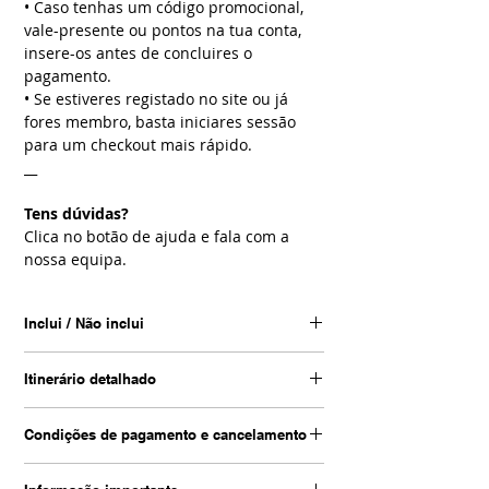
• Caso tenhas um código promocional,
vale-presente ou pontos na tua conta,
insere-os antes de concluires o
pagamento.
• Se estiveres registado no site ou já
fores membro, basta iniciares sessão
para um checkout mais rápido.
__
Tens dúvidas?
Clica no botão de ajuda e fala com a
nossa equipa.
Inclui / Não inclui
Inclui
Itinerário detalhado
• Transfers de e para o aeroporto;
• Alojamento em regime de Meia Pensão;
Dia 1 | Chegada a Marraquexe
• Estadia na categoria e tipologia
Condições de pagamento e cancelamento
• Chegada ao Aeroporto de Marraquexe
selecionada;
• Receção e transfer para o hotel
Condições de pagamento
• Taxas Municipais;
• Check-in e tempo livre para descansar