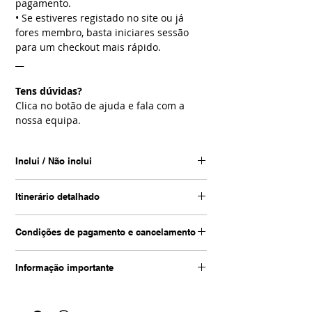
pagamento.
• Se estiveres registado no site ou já
fores membro, basta iniciares sessão
para um checkout mais rápido.
__
Tens dúvidas?
Clica no botão de ajuda e fala com a
nossa equipa.
Inclui / Não inclui
Inclui
Itinerário detalhado
• Transfers aeroporto / hotel / estação e
vice-versa
Dia 01 | Lima
• Autocarro regular: Lima – Paracas /
Condições de pagamento e cancelamento
• Chegada a Lima
Paracas – Nazca / Nazca – Arequipa
• Assistência e transfer para o hotel
Condições de pagamento
• Sobrevoo das Linhas de Nazca
• Tempo livre
Informação importante
• 50% no ato da reserva;
• Comboio para Machu Picchu (ida e
• Alojamento
• O valor total da reserva deverá ser
volta)
A ter em conta
• Sem refeições
liquidado até 30 dias antes da data de
• Autocarro turístico Colca – Puno / Puno
• Saída garantida, sujeito a confirmação