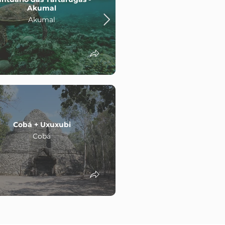
Cobá Sunset
Akumal
Cobá
Akumal
Cobá + Uxuxubi
Cobá + Punta La
Cobá
Cobá