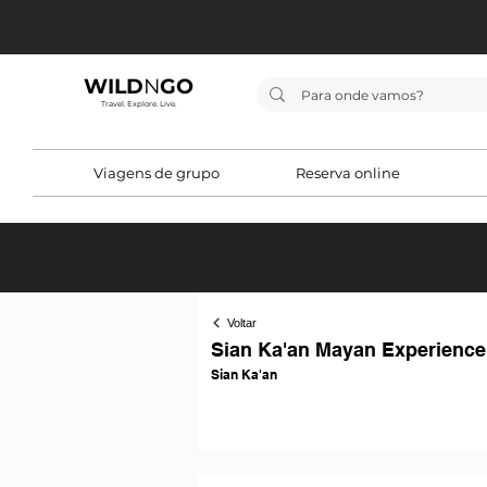
WILD
N
GO
Travel. Explore. Live.
Viagens de grupo
Reserva online
Voltar
Sian Ka'an Mayan Experience
Sian Ka'an