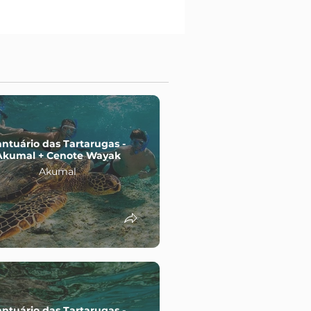
antuário das Tartarugas -
Cobá + ATVs + Ru
Akumal + Cenote Wayak
Cobá
Akumal
antuário das Tartarugas -