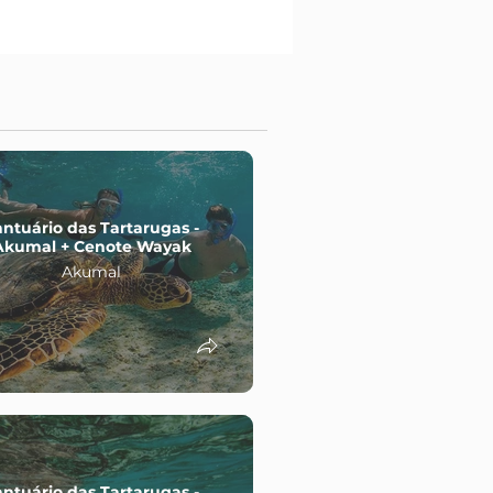
antuário das Tartarugas -
Cobá + ATVs + Ru
Akumal + Cenote Wayak
Cobá
Akumal
antuário das Tartarugas -