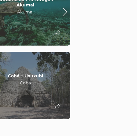
Cobá Sunset
Akumal
Cobá
Akumal
Cobá + Uxuxubi
Cobá + Punta La
Cobá
Cobá