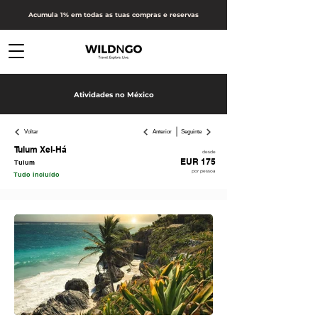
Acumula 1% em todas as tuas compras e reservas
Atividades no México
Voltar
Anterior
Seguinte
Tulum Xel-Há
desde
EUR 175
Tulum
por pessoa
Tudo incluído