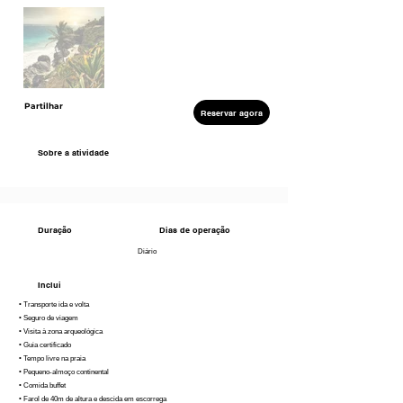
Partilhar
Reservar agora
Sobre a atividade
Duração
Dias de operação
Diário
Inclui
• Transporte ida e volta
• Seguro de viagem
• Visita à zona arqueológica
• Guia certificado
• Tempo livre na praia
• Pequeno-almoço continental
• Comida buffet
• Farol de 40m de altura e descida em escorrega