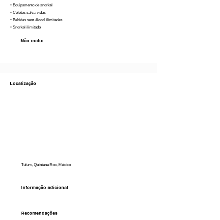
• Equipamento de snorkel
• Coletes salva-vidas
• Bebidas sem álcool ilimitadas
• Snorkel ilimitado
Não inclui
Localização
Tulum, Quintana Roo, México
Informação adicional
Recomendações