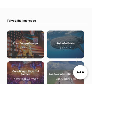
Talvez lhe interesse
Coco Bongo Cancun
Tubarão Baleia
Cancún
Cancún
Coco Bongo Playa del
Carmen
Las Coloradas - Rio Lagartos
Playa del Carmen
Las Coloradas
Suporte
Empresa
Agenda uma chamada
Blog
Contactos
Catálogos digitais
Perguntas frequentes
Google Reviews