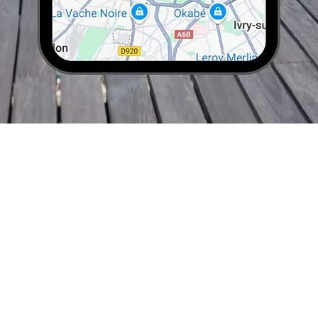
Visualização rápida
Parceiros & Afiliados
Destinos
Candidatura espontânea
África
 digitais
TOs & DMCs
América
Reviews
UGC Creator
Ásia e Pacífico
ot Reviews
Travel Advisors
Europa
s
Médio Oriente