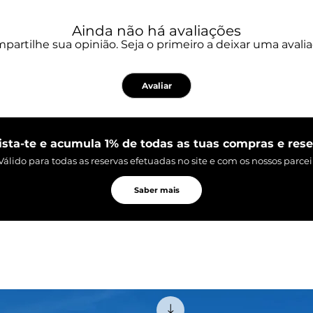
Como reservar expe
Ainda não há avaliações
1. Regista o vouche
partilhe sua opinião. Seja o primeiro a deixar uma avalia
número e o PIN;
2. Escolhe e reserv
de Cliente Odisseia
Avaliar
3. Entrega o voucher
desfruta da experiê
Presentes para vive
sta-te e acumula 1% de todas as tuas compras e res
Válido para todas as reservas efetuadas no site e com os nossos parcei
Saber mais