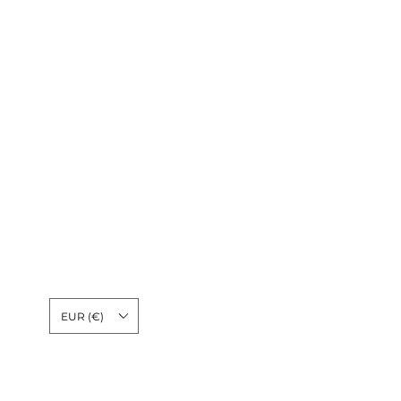
Moeda
Idioma
EUR (€)
Pagamento seguro