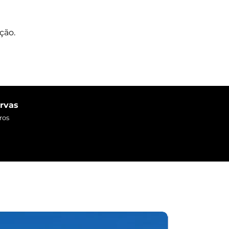
riência:
r em odisseias.com - utilizando o
ção.
a a experiência através da Área
s;
 físico ou digital ao parceiro e
ncia.
r!
ervas
ros