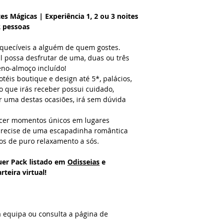
Condições
• Renovação sujeit
Ofereçe a paixão e 
es Mágicas | Experiência 1, 2 ou 3 noites
partir da data de c
duas ou três noite
2 pessoas
• Em caso de não at
Em hotéis boutique e
comprovativo de com
e herdades, o serviç
quecíveis a alguém de quem gostes.
• O número e lista
requinte estão gara
l possa desfrutar de uma, duas ou três
durante o período d
no-almoço incluído!
• Para trocas ou d
Além das noites mág
téis boutique e design até 5*, palácios,
em loja, mantenha 
momentos intensos 
ço que irás receber possui cuidado,
desfrutar do Spa ou
r uma destas ocasiões, irá sem dúvida
Consulte os termos
dois.
ecer momentos únicos em lugares
Seja no Vila Galé, M
precise de uma escapadinha romântica
Spa ou Evidência Be
os de puro relaxamento a sós.
únicas esperam por 
uer Pack listado em
Odisseias
e
A quem oferecer es
teira virtual!
Ofereçe esta prend
de uma escapadinha 
realidade. A tua ca
adorar este miminh
a equipa ou consulta a página de