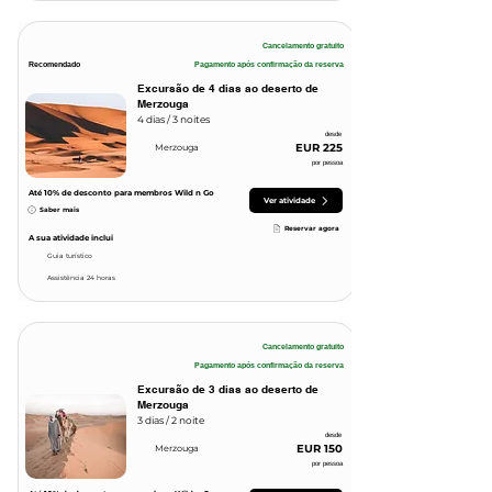
Cancelamento gratuito
Recomendado
Pagamento após confirmação da reserva
Excursão de 4 dias ao deserto de
Merzouga
4 dias / 3 noites
desde
EUR 225
Merzouga
por pessoa
Até 10
% de desconto para membros Wild n Go
Ver atividade
Saber mais
Reservar agora
A sua atividade inclui
Guia turístico
Assistência 24 horas
Cancelamento gratuito
Pagamento após confirmação da reserva
Excursão de 3 dias ao deserto de
Merzouga
3 dias / 2 noite
desde
EUR 150
Merzouga
por pessoa