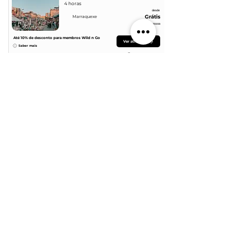
4 horas
desde
Grátis
Marraquexe
por pessoa
Até 10
% de desconto para membros Wild n Go
Ver atividade
Saber mais
Reservar agora
A sua atividade inclui
Guia turístico
Assistência 24 horas
Ver mais
Suporte
Empresa
Agenda uma chamada
Blog
Contactos
Catálogos digitais
Perguntas frequentes
Google Reviews
Política de privacidade
Trustpilot Reviews
Termos e condições
Parceiros
Ficha informativa normalizada
Formulário de feedback