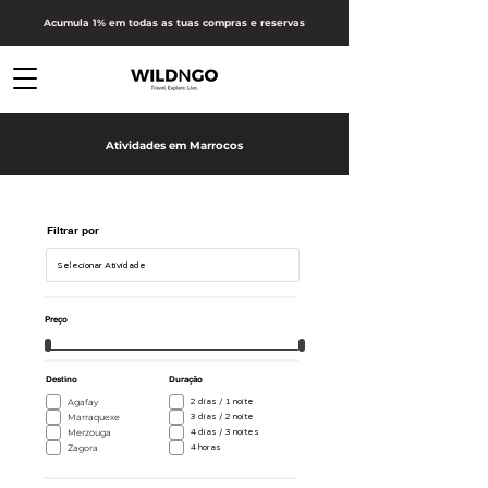
Acumula 1% em todas as tuas compras e reservas
Atividades em Marrocos
Filtrar por
Preço
Destino
Duração
Agafay
2 dias / 1 noite
Marraquexe
3 dias / 2 noite
Merzouga
4 dias / 3 noites
Zagora
4 horas