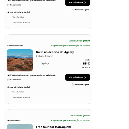
Até 10
% de desconto para membros Wild n Go
Ver atividade
Saber mais
Reservar agora
A sua atividade inclui
Guia turístico
Assistência 24 horas
Cancelamento gratuito
Comida incluída
Pagamento após confirmação da reserva
Noite no deserto de Agafay
2 dias / 1 noite
desde
85 €
Agafay
por pessoa
Até 10
% de desconto para membros Wild n Go
Ver atividade
Saber mais
Reservar agora
A sua atividade inclui
Guia turístico
Assistência 24 horas
Cancelamento gratuito
Recomendado
Pagamento após confirmação da reserva
Free tour por Marraquexe