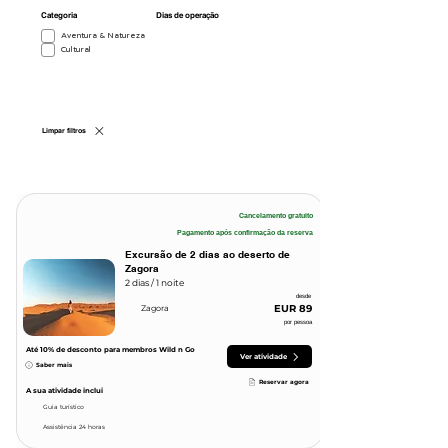
Categoria
Dias de operação
Aventura & Natureza
Cultural
Limpar filtros
Cancelamento gratuito
Pagamento após confirmação da reserva
Excursão de 2 dias ao deserto de
Zagora
2 dias / 1 noite
desde
EUR 89
Zagora
por pessoa
Até 10
% de desconto para membros Wild n Go
Ver atividade
Saber mais
Reservar agora
A sua atividade inclui
Guia turístico
Assistência 24 horas