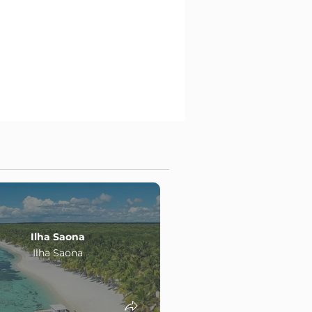
Ilha Saona
Montanha redo
Ilha Saona
R. Dominican