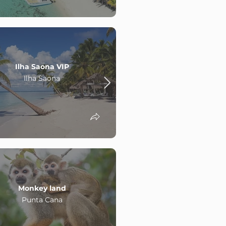
Ilha Saona VIP
Nadar com golfi
Ilha Saona
Punta Cana
Monkey land
Parasailing
Punta Cana
Punta Cana