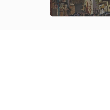
Suporte
Empresa
Agenda uma chamada
Blog
Contactos
Catálogos
Perguntas frequentes
Google 
Política de privacidade
Trustpil
Termos e condições
Parceiro
Ficha informativa normalizada
Formulário de feedback
Formulário de viagem
Livro de reclamações
Wildcard