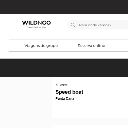
WILD
N
GO
Travel. Explore. Live.
Viagens de grupo
Reserva online
Voltar
Speed boat
Punta Cana