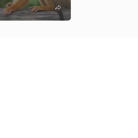
Ainda não és membro?
Iniciar sessão