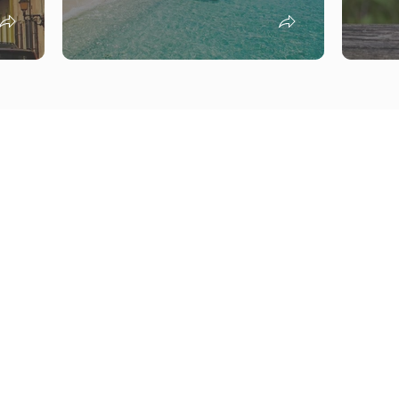
Parceiros & Afiliados
Destinos
Candidatura espontânea
África
 digitais
TOs & DMCs
América
Reviews
UGC Creator
Ásia e Pacífico
ot Reviews
Travel Advisors
Europa
s
Médio Oriente
Todos os destinos