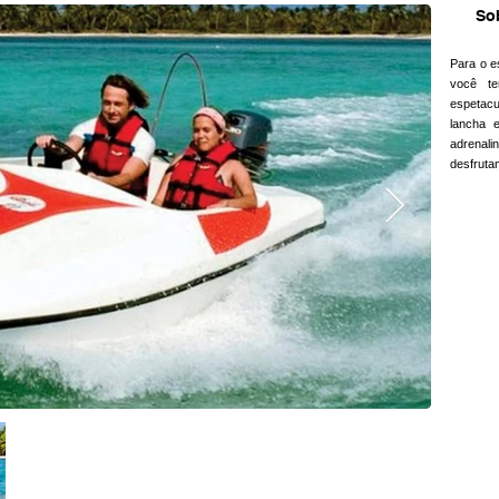
Sob
Para o e
você te
espetacu
lancha 
adrenali
desfruta