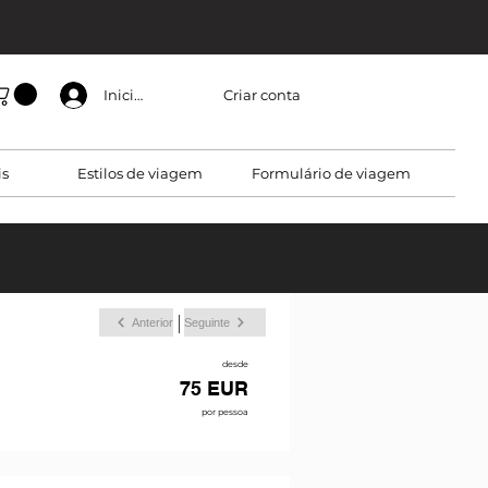
Criar conta
Iniciar sessão
is
Estilos de viagem
Formulário de viagem
Anterior
Seguinte
desde
75 EUR
por pessoa