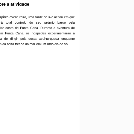
re a atividade
spírito aventureiro, uma tarde de live action em que
rá total controlo do seu próprio barco pela
lar costa de Punta Cana. Durante a aventura de
em Punta Cana, os hóspedes experimentarão a
na de dirigir pela costa azul-turquesa enquanto
m da brisa fresca do mar em um lindo dia de sol.