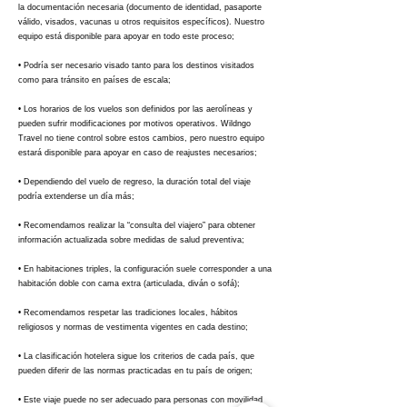
la documentación necesaria (documento de identidad, pasaporte
válido, visados, vacunas u otros requisitos específicos). Nuestro
equipo está disponible para apoyar en todo este proceso;
• Podría ser necesario visado tanto para los destinos visitados
como para tránsito en países de escala;
• Los horarios de los vuelos son definidos por las aerolíneas y
pueden sufrir modificaciones por motivos operativos. Wildngo
Travel no tiene control sobre estos cambios, pero nuestro equipo
estará disponible para apoyar en caso de reajustes necesarios;
• Dependiendo del vuelo de regreso, la duración total del viaje
podría extenderse un día más;
• Recomendamos realizar la “consulta del viajero” para obtener
información actualizada sobre medidas de salud preventiva;
• En habitaciones triples, la configuración suele corresponder a una
habitación doble con cama extra (articulada, diván o sofá);
• Recomendamos respetar las tradiciones locales, hábitos
religiosos y normas de vestimenta vigentes en cada destino;
• La clasificación hotelera sigue los criterios de cada país, que
pueden diferir de las normas practicadas en tu país de origen;
• Este viaje puede no ser adecuado para personas con movilidad