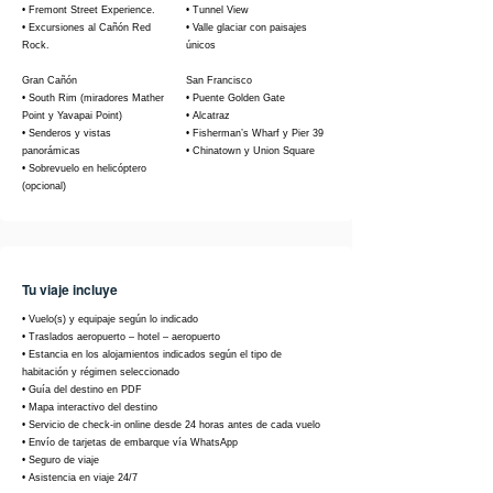
• Fremont Street Experience.
• Tunnel View
• Excursiones al Cañón Red
• Valle glaciar con paisajes
Rock.
únicos
Gran Cañón
San Francisco
• South Rim (miradores Mather
• Puente Golden Gate
Point y Yavapai Point)
• Alcatraz
• Senderos y vistas
• Fisherman’s Wharf y Pier 39
panorámicas
• Chinatown y Union Square
• Sobrevuelo en helicóptero
(opcional)
Tu viaje incluye
• Vuelo(s) y equipaje según lo indicado
• Traslados aeropuerto – hotel – aeropuerto
• Estancia en los alojamientos indicados según el tipo de
habitación y régimen seleccionado
• Guía del destino en PDF
• Mapa interactivo del destino
• Servicio de check-in online desde 24 horas antes de cada vuelo
• Envío de tarjetas de embarque vía WhatsApp
• Seguro de viaje
• Asistencia en viaje 24/7