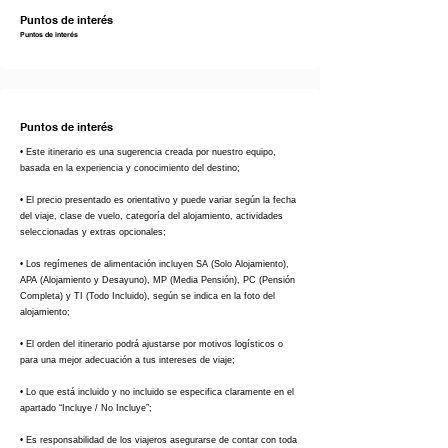
Puntos de interés
Puntos de interés
Puntos de interés
• Este itinerario es una sugerencia creada por nuestro equipo,
basada en la experiencia y conocimiento del destino;
• El precio presentado es orientativo y puede variar según la fecha
del viaje, clase de vuelo, categoría del alojamiento, actividades
seleccionadas y extras opcionales;
• Los regímenes de alimentación incluyen SA (Solo Alojamiento),
APA (Alojamiento y Desayuno), MP (Media Pensión), PC (Pensión
Completa) y TI (Todo Incluido), según se indica en la foto del
alojamiento;
• El orden del itinerario podrá ajustarse por motivos logísticos o
para una mejor adecuación a tus intereses de viaje;
• Lo que está incluido y no incluido se especifica claramente en el
apartado “Incluye / No Incluye”;
• Es responsabilidad de los viajeros asegurarse de contar con toda