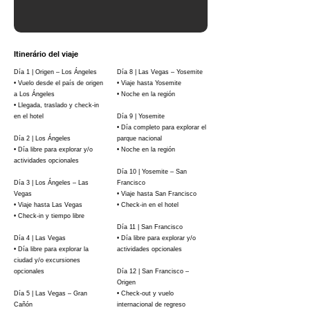
Itinerário del viaje
Día 1 | Origen – Los Ángeles
Día 8 | Las Vegas – Yosemite
• Vuelo desde el país de origen
• Viaje hasta Yosemite
a Los Ángeles
• Noche en la región
• Llegada, traslado y check-in
en el hotel
Día 9 | Yosemite
• Día completo para explorar el
Día 2 | Los Ángeles
parque nacional
• Día libre para explorar y/o
• Noche en la región
actividades opcionales
Día 10 | Yosemite – San
Día 3 | Los Ángeles – Las
Francisco
Vegas
• Viaje hasta San Francisco
• Viaje hasta Las Vegas
• Check-in en el hotel
• Check-in y tiempo libre
Día 11 | San Francisco
Día 4 | Las Vegas
• Día libre para explorar y/o
• Día libre para explorar la
actividades opcionales
ciudad y/o excursiones
opcionales
Día 12 | San Francisco –
Origen
Día 5 | Las Vegas – Gran
• Check-out y vuelo
Cañón
internacional de regreso