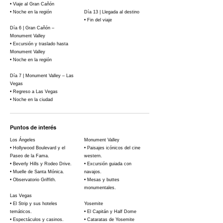
• Viaje al Gran Cañón
• Noche en la región
Día 13 | Llegada al destino
• Fin del viaje
Día 6 | Gran Cañón –
Monument Valley
• Excursión y traslado hasta
Monument Valley
• Noche en la región
Día 7 | Monument Valley – Las
Vegas
• Regreso a Las Vegas
• Noche en la ciudad
Puntos de interés
Los Ángeles
Monument Valley
• Hollywood Boulevard y el
• Paisajes icónicos del cine
Paseo de la Fama.
western.
• Beverly Hills y Rodeo Drive.
• Excursión guiada con
• Muelle de Santa Mónica.
navajos.
• Observatorio Griffith.
• Mesas y buttes
monumentales.
Las Vegas
• El Strip y sus hoteles
Yosemite
temáticos.
• El Capitán y Half Dome
• Espectáculos y casinos.
• Cataratas de Yosemite