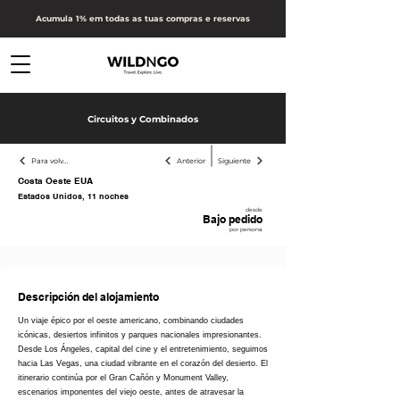
Acumula 1% em todas as tuas compras e reservas
Circuitos y Combinados
Para volver atrás
Anterior
Siguiente
Costa Oeste EUA
Estados Unidos, 11 noches
desde
Bajo pedido
por persona
Receber proposta
Descripción del alojamiento
Un viaje épico por el oeste americano, combinando ciudades
icónicas, desiertos infinitos y parques nacionales impresionantes.
Desde Los Ángeles, capital del cine y el entretenimiento, seguimos
hacia Las Vegas, una ciudad vibrante en el corazón del desierto. El
itinerario continúa por el Gran Cañón y Monument Valley,
escenarios imponentes del viejo oeste, antes de atravesar la