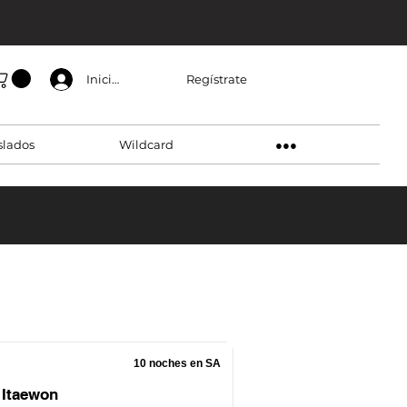
Regístrate
Inicia sesión
slados
Wildcard
●●●
10 noches en SA
 Itaewon