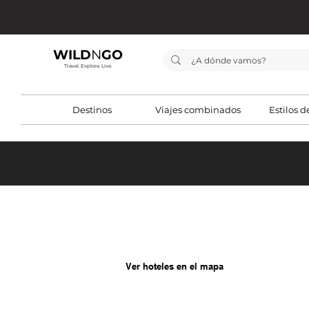
WILD
N
GO
Travel. Explore. Live.
Destinos
Viajes combinados
Estilos d
Ver hoteles en el mapa