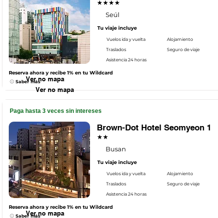
★★★★
Seúl
Tu viaje incluye
Vuelos ida y vuelta
Alojamiento
Traslados
Seguro de viaje
Asistencia 24 horas
Reserva ahora y recibe 1% en tu Wildcard
Ver no mapa
Saber más
Ver no mapa
Paga hasta 3 veces sin intereses
Brown-Dot Hotel Seomyeon 1
★★
Busan
Tu viaje incluye
Vuelos ida y vuelta
Alojamiento
Traslados
Seguro de viaje
Asistencia 24 horas
Reserva ahora y recibe 1% en tu Wildcard
Ver no mapa
Saber más