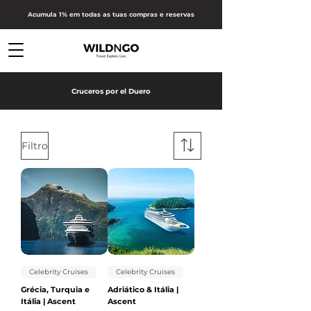
Acumula 1% em todas as tuas compras e reservas
Cruceros por el Duero
Filtro
Celebrity Cruises
Celebrity Cruises
Grécia, Turquia e
Adriático & Itália |
Itália | Ascent
Ascent