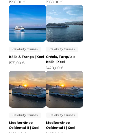
Precio
Precio
1598,00 €
1568,00 €
Celebrity Cruises
Celebrity Cruises
Itália & França | Xcel
Grécia, Turquia e
Itália | Xcel
Precio
1571,00 €
Precio
1428,00 €
Celebrity Cruises
Celebrity Cruises
Mediterrâneo
Mediterrâneo
Ocidental II | Xcel
Ocidental I | Xcel