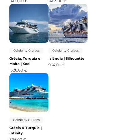
Precio
Precio
1409,00 €
1463,00 €
Celebrity Cruises
Celebrity Cruises
Grécia, Turquia e
Islândia | Silhouette
Malta | Xcel
Precio
964,00 €
Precio
1326,00 €
Celebrity Cruises
Grécia & Turquia |
Infinity
Precio
826,00 €