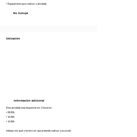
• Equipamento para realizar a atividade
No incluye
Ubicación
Información adicional
Esta atividade está disponível em 3 horários:
• 08:30h
• 10:30h
• 14:30h
Indique-nos qual o horário em que pretende realizar a excursão