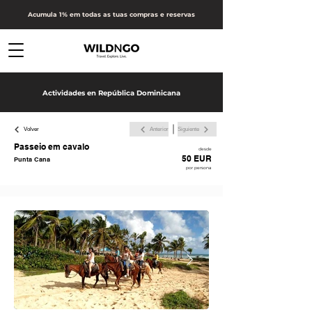
Acumula 1% em todas as tuas compras e reservas
Actividades en República Dominicana
Volver
Anterior
Siguiente
Passeio em cavalo
desde
50 EUR
Punta Cana
por persona