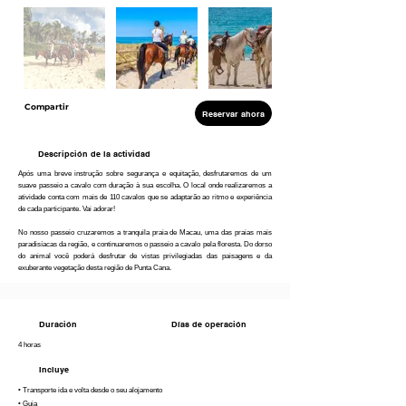
Compartir
Reservar ahora
Descripción de la actividad
Após uma breve instrução sobre segurança e equitação, desfrutaremos de um
suave passeio a cavalo com duração à sua escolha. O local onde realizaremos a
atividade conta com mais de 110 cavalos que se adaptarão ao ritmo e experiência
de cada participante. Vai adorar!
No nosso passeio cruzaremos a tranquila praia de Macau, uma das praias mais
paradisíacas da região, e continuaremos o passeio a cavalo pela floresta. Do dorso
do animal você poderá desfrutar de vistas privilegiadas das paisagens e da
exuberante vegetação desta região de Punta Cana.
Duración
Días de operación
4 horas
Incluye
• Transporte ida e volta desde o seu alojamento
• Guia