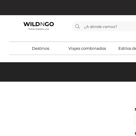
WILD
N
GO
Travel. Explore. Live.
Destinos
Viajes combinados
Estilos d