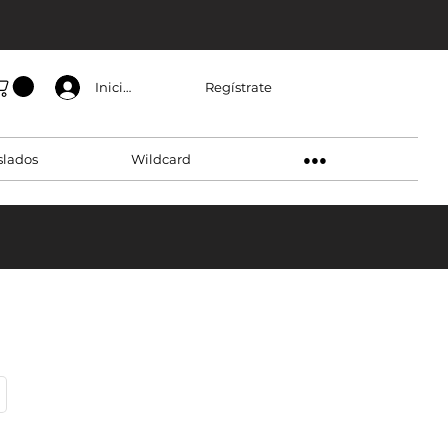
Regístrate
Inicia sesión
slados
Wildcard
●●●