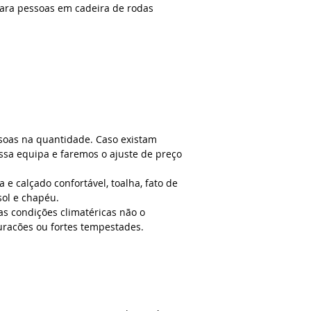
para pessoas em cadeira de rodas
Após o cenote, vais 
Valladolid, onde ter
centro histórico.
5. Retorno
Depois de um dia fa
ponto de encontro o
O itinerário poderá 
soas na quantidade. Caso existam
do fornecedor local,
ssa equipa e faremos o ajuste de preço
geral.
e calçado confortável, toalha, fato de
sol e chapéu.
 as condições climatéricas não o
uracões ou fortes tempestades.