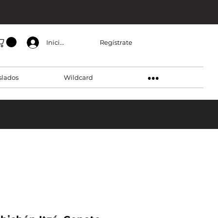
Regístrate
Inicia sesión
slados
Wildcard
●●●