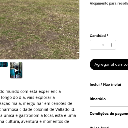
Alojamento para recolh
Cantidad
*
Agregar al carrito
Inclui / Não inclui
do mundo com esta experiência
Incluído
 longo do dia, vais explorar a
Itinerário
• Transporte ida e 
ização maia, mergulhar em cenotes de
• Visita a Chichén It
 charmosa cidade colonial de Valladolid.
1. Recolha
• Visita à cidade col
Condições de pagame
za única e gastronomia local, esta é uma
Se a tua reserva es
• Guia local
na cultura, aventura e momentos de
te ao hotel onde es
Condições de pag
• Almoço buffet típi
Carmen ou Tulum). 