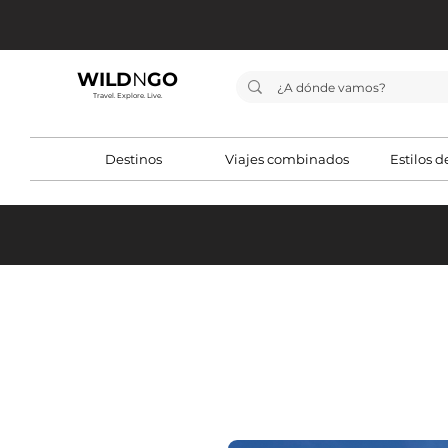
WILD
N
GO
Travel. Explore. Live.
Destinos
Viajes combinados
Estilos d