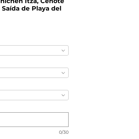
hichén Itzá, Cenote
| Saída de Playa del
0/30