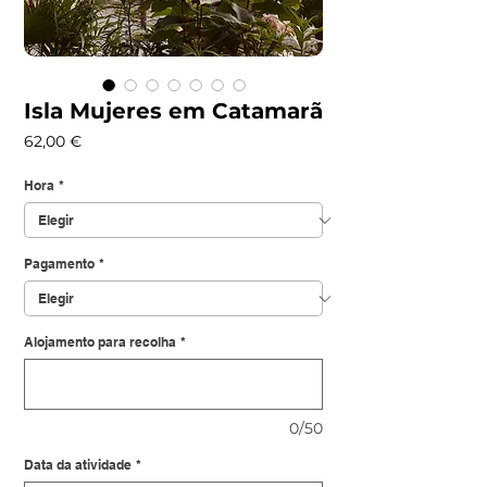
Isla Mujeres em Catamarã
Precio
62,00 €
Hora
*
Pagamento
*
Alojamento para recolha
*
0/50
Data da atividade
*