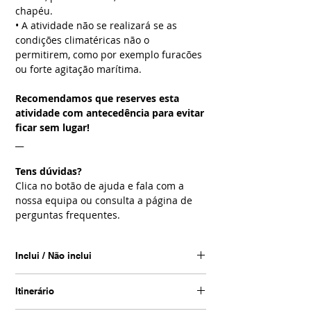
chapéu.
• A atividade não se realizará se as
condições climatéricas não o
permitirem, como por exemplo furacões
ou forte agitação marítima.
Recomendamos que reserves esta
atividade com antecedência para evitar
ficar sem lugar!
__
Tens dúvidas?
Clica no botão de ajuda e fala com a
nossa equipa ou consulta a página de
perguntas frequentes.
Inclui / Não inclui
Inclui
Itinerário
• Transporte ida e volta desde o
alojamento