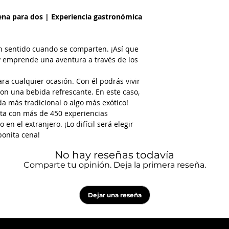
deliciosos.
ena para dos | Experiencia gastronómica
Ofereçe momentos 
cozinha do mundo, e
n sentido cuando se comparten. ¡Así que
De Norte a Sul do p
 y emprende una aventura a través de los
mais de 450 restau
tua mesa para dois.
ara cualquier ocasión. Con él podrás vivir
on una bebida refrescante. En este caso,
A quem oferecer es
a más tradicional o algo más exótico!
Não há nada melhor
ta con más de 450 experiencias
reacender a paixão. 
 en el extranjero. ¡Lo difícil será elegir
perfeita para surpr
bonita cena!
Sucesso garantido!
No hay reseñas todavía
Como reservar expe
Comparte tu opinión. Deja la primera reseña.
1. Regista o vouche
número e o PIN;
Dejar una reseña
2. Escolhe e reserv
de Cliente Odisseia
3. Entregua o vouche
desfruta da experiê