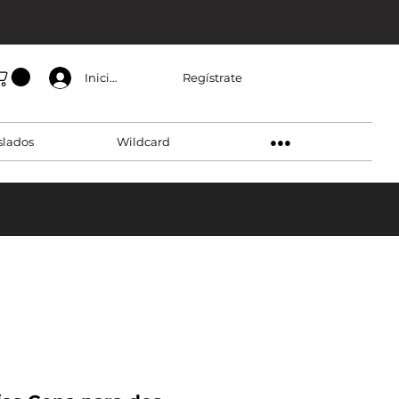
Regístrate
Inicia sesión
slados
Wildcard
●●●