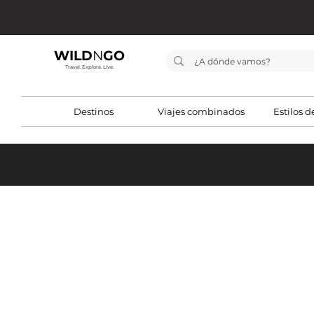
WILD
N
GO
Travel. Explore. Live.
Destinos
Viajes combinados
Estilos d