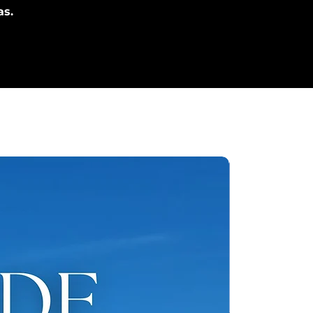
as.
r!