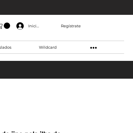
Regístrate
Inicia sesión
slados
Wildcard
●●●