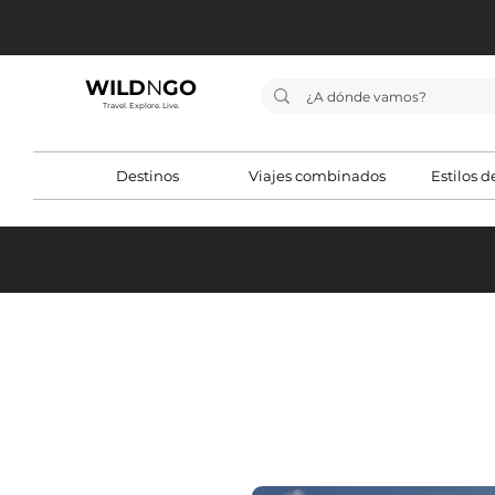
WILD
N
GO
Travel. Explore. Live.
Destinos
Viajes combinados
Estilos d