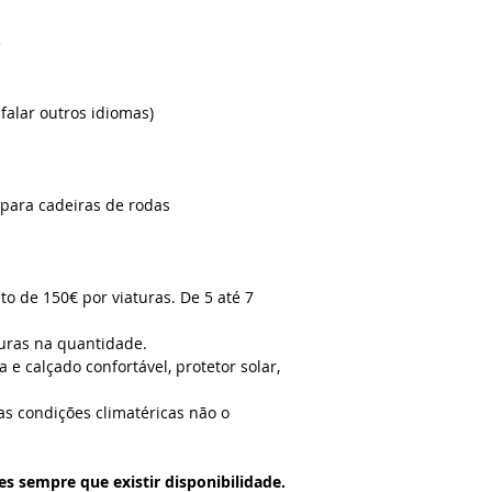
cancelares após ess
não compareceres na
e
reembolso.
falar outros idiomas)
l para cadeiras de rodas
to de 150€ por viaturas. De 5 até 7
turas na quantidade.
 calçado confortável, protetor solar,
 as condições climatéricas não o
es sempre que existir disponibilidade.