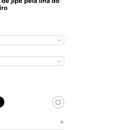
de jipe pela ilha do
iro