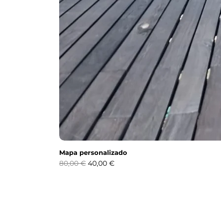
Mapa personalizado
Precio
Precio de oferta
80,00 €
40,00 €
Soporte
Agencia