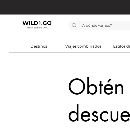
WILD
N
GO
Travel. Explore. Live.
Destinos
Viajes combinados
Estilos d
Obtén
descue