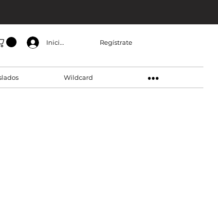
Regístrate
Inicia sesión
slados
Wildcard
●●●