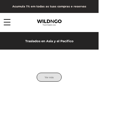
Acumula 1% em todas as tuas compras e reservas
Traslados en Asia y el Pacífico
Ver más
Soporte
Agencia
Opinión de nuestros clientes
Blog
Contactos
Opinión de nuestros clientes
Preguntas frecuentes
Opinión de nuestros clientes
Política de privacidad
Opinión de nuestros clientes
Términos e condiciones
Opinión de nuestros clientes