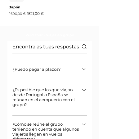
Japón
Precio
Precio de oferta
1521,00 €
1690,00 €
Wild Tour - Viajes en grupo
¿Puedo pagar a plazos?
Sí, puedes pagar el 30% para asegurar
¿Es posible que los que viajan
tu lugar y el 70% restante hasta 45 días
desde Portugal o España se
antes del inicio del viaje. Se aplican
reúnan en el aeropuerto con el
grupo?
términos y condiciones.
No, dado que los viajeros parten desde
¿Cómo se reúne el grupo,
diferentes países (como Portugal,
teniendo en cuenta que algunos
España y otros destinos), no es posible
viajeros llegan en vuelos
diferentes?