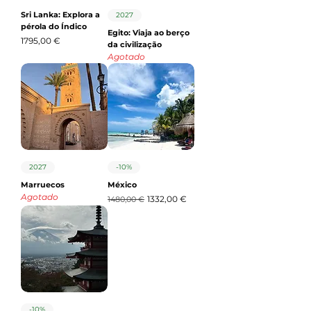
Sri Lanka: Explora a
2027
pérola do Índico
Egito: Viaja ao berço
Precio
1795,00 €
da civilização
Agotado
2027
-10%
Marruecos
México
Agotado
Precio
Precio de oferta
1332,00 €
1480,00 €
-10%