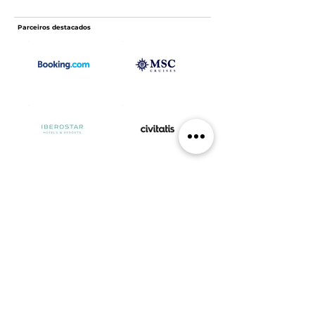
Parceiros destacados
Suporte
Empresa
Agenda uma chamada
Blog
Contactos
Catálogos digitais
Perguntas frequentes
Google Reviews
Política de privacidade
Trustpilot Reviews
Termos e condições
Parceiros
Ficha informativa normalizada
Formulário de feedback