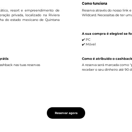
Como funciona
ático, resort e empreendimento de
Reserva através do nosso link 
ação privada, localizado na Riviera
Wildcard. Necessitas de ter um
nha do estado mexicano de Quintana
A sua compra é elegível se fo
✔️ PC
✔️ Móvel
rátis
Como é atribuído o cashback
cashback nas tuas reservas
A reserva será marcada como "p
receber o seu dinheiro até 90 
Reservar agora