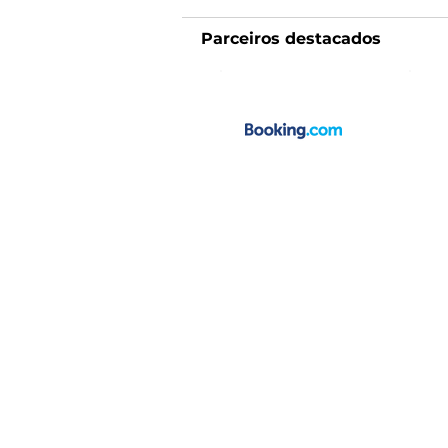
Parceiros destacados
Suporte
Empresa
Agenda uma chamada
Blog
Contactos
Catálogos
Perguntas frequentes
Google 
Política de privacidade
Trustpil
Termos e condições
Parceiro
Ficha informativa normalizada
Formulário de feedback