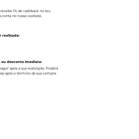
e recebe 1% de cashback no teu
a conta no nosso website.
r realizada:
 ou desconto imediato:
aga" após a sua realização. Poderá
dias após o término da sua compra.