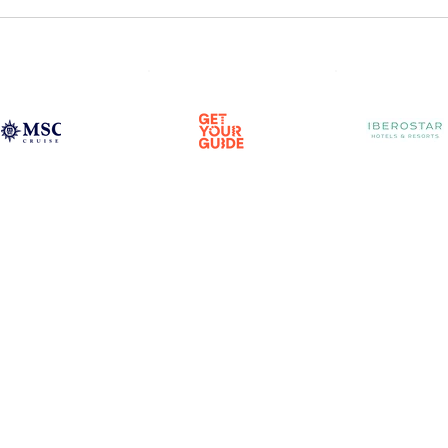
Parceiros & Afiliados
Destinos
Candidatura espontânea
África
 digitais
TOs & DMCs
América
Reviews
UGC Creator
Ásia e Pacífico
ot Reviews
Travel Advisors
Europa
s
Médio Oriente
Todos os destinos