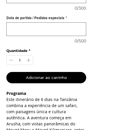
0/300
Data de partida / Pedidos especiais
*
0/500
Quantidade
*
Adicionar ao carrinho
Programa
Este itinerário de 6 dias na Tanzânia
combina a experiência de um safari,
com paisagens única e cultura
autêntica. A aventura começa em
Arusha, com vistas panorâmicas do
Mount Meru e Mount Kilimanjaro, antes