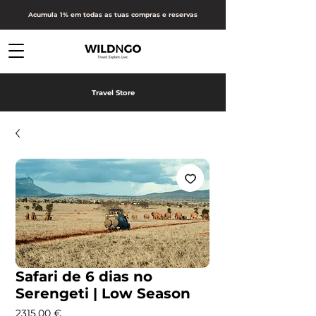
Acumula 1% em todas as tuas compras e reservas
Travel Store
Safari de 6 dias no
Serengeti | Low Season
Preço
2315,00 €