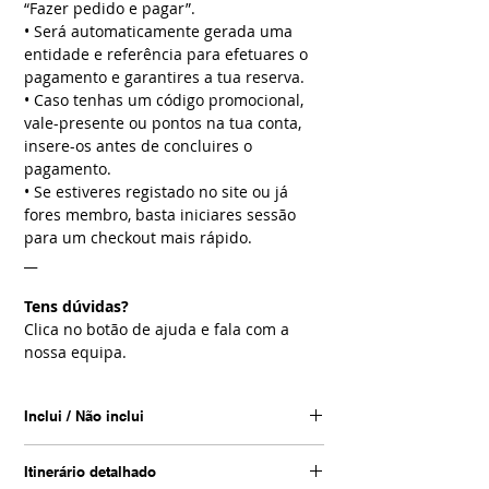
“Fazer pedido e pagar”.
• Será automaticamente gerada uma
entidade e referência para efetuares o
pagamento e garantires a tua reserva.
• Caso tenhas um código promocional,
vale-presente ou pontos na tua conta,
insere-os antes de concluires o
pagamento.
• Se estiveres registado no site ou já
fores membro, basta iniciares sessão
para um checkout mais rápido.
__
Tens dúvidas?
Clica no botão de ajuda e fala com a
nossa equipa.
Inclui / Não inclui
Inclui
Itinerário detalhado
• Entradas nos parques: Parque