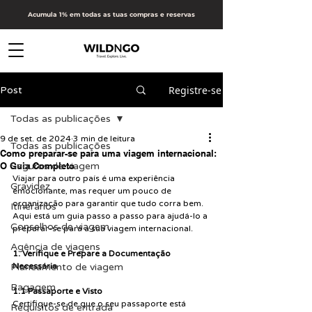
Acumula 1% em todas as tuas compras e reservas
Registre-se
Post
Todas as publicações
9 de set. de 2024
3 min de leitura
Todas as publicações
Como preparar-se para uma viagem internacional:
O Guia Completo
Seguros de viagem
Viajar para outro país é uma experiência 
Gravidez
emocionante, mas requer um pouco de 
organização para garantir que tudo corra bem. 
Itinerários
Aqui está um guia passo a passo para ajudá-lo a 
Conselhos de viagem
preparar-se para a sua viagem internacional.
Agência de viagens
1. Verifique e Prepare a Documentação 
Planeamento de viagem
Necessária
Bagagem
1.1 Passaporte e Visto
Certifique-se de que o seu passaporte está 
Requisitos de entrada