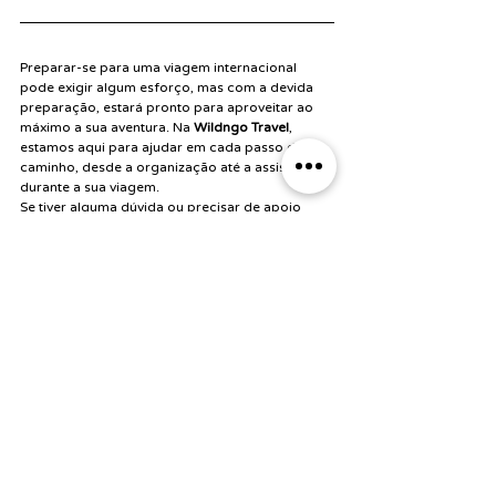
Preparar-se para uma viagem internacional 
pode exigir algum esforço, mas com a devida 
preparação, estará pronto para aproveitar ao 
máximo a sua aventura. Na 
Wildngo Travel
, 
estamos aqui para ajudar em cada passo do 
caminho, desde a organização até a assistência 
durante a sua viagem. 
Se tiver alguma dúvida ou precisar de apoio 
adicional, não hesite em entrar em contacto 
connosco. 
Desejamos-lhe uma excelente viagem!
Planeamento de viagem
Conselhos de viagem
Posts recentes
Ver tudo