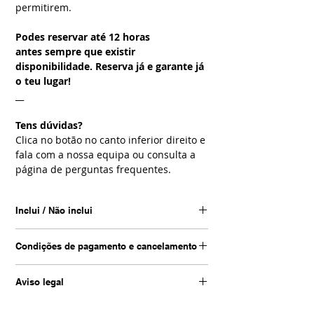
permitirem.
Podes reservar até 12 horas
antes sempre que existir
disponibilidade. Reserva já e garante já
o teu lugar!
__
Tens dúvidas?
Clica no botão no canto inferior direito e
fala com a nossa equipa ou consulta a
página de perguntas frequentes.
Inclui / Não inclui
Inclui
Condições de pagamento e cancelamento
• Transporte de ida e volta desde o hotel
• Transporte de 4x4
Condições de pagamento
• Guia em português
Aviso legal
No momento da reserva, poderás optar
por:
As fotografias apresentadas das
Não inclui