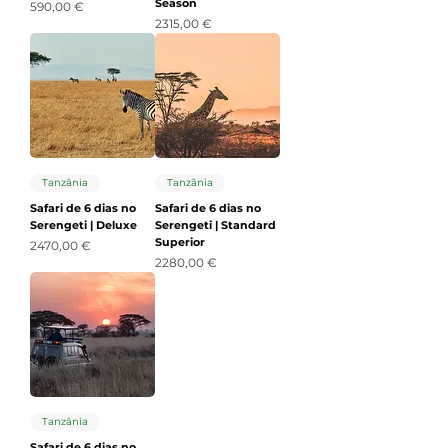
Season
Precio
590,00 €
Precio
2315,00 €
Tanzânia
Tanzânia
Safari de 6 dias no
Safari de 6 dias no
Serengeti | Deluxe
Serengeti | Standard
Superior
Precio
2470,00 €
Precio
2280,00 €
Tanzânia
Safari de 6 dias no