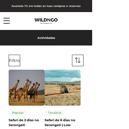
Acumula 1% em todas as tuas compras e reservas
Actividades
Filtro
Popular
Tanzânia
Safari de 2 dias no
Safari de 6 dias no
Serengeti
Serengeti | Low